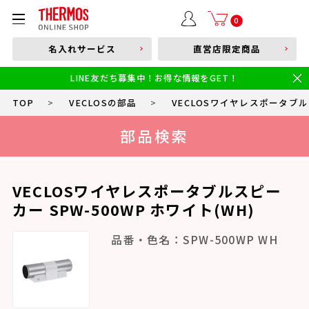
部品購入はこちら
0
名入れサービス
直営店限定商品
本体品番やキーワードを入力
LINE友だち募集中！お得な情報をGET！
限定
食洗機対応
新製品
幼児・園児向け水筒
小学生 低・中学年向け水筒
小学生 中・高学年向け水筒
TOP
>
VECLOSの部品
>
VECLOSワイヤレスポータブルス
部品検索
VECLOSワイヤレスポータブルスピー
カー SPW-500WP ホワイト(WH)
品番・色名：SPW-500WP WH