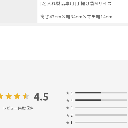
[名入れ製品専用]手提げ袋Mサイズ
高さ42cm×幅34cm×マチ幅14cm
4.5
★
5
★
4
2
★
3
レビュー件数:
件
★
2
★
1