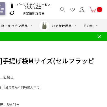
パーソナライズサービス
 
(名入れ加工)
ion 
0
付中
直営店限定商品
国一律550
/ 5,000
以上送料無料
円
円(税込)
・鍋・キッチン用品
おでかけ用品
その他
文
水筒の洗い方
・中学年向け水筒
ギフト
ギフトのご案内
お買い物ガイド
店
よくあるご質問
]手提げ袋Mサイズ(セルフラッピ
ーを見る
用
通常商品と同時購入不可
員は更に5%引き