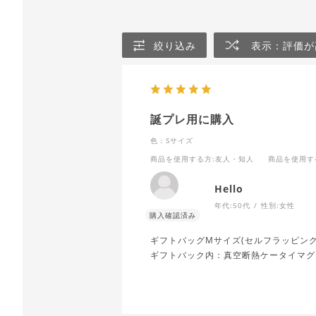
絞り込み
表示：評価が
誕プレ用に購入
色：Sサイズ
商品を使用する方
:友人・知人
商品を使用す
Hello
年代:
50代
性別:
女性
ギフトバッグMサイズ(セルフラッピン
ギフトバック内：真空断熱ケータイマグ J