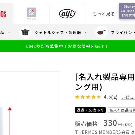
Disney
Collect
もっと見る
好評受
会員5%OFF / 送料全
用品
シャトルシェフ・調理器
フライパン
大量・大口注
LINE友だち募集中！お得な情報をGET！
限定
食洗機対応
新製品
幼児・園児向け水筒
小学生 低
サーモスのe
小学生 中・高学年向け水筒
アウトレット
サーモス直営
[名入れ製品専用
ング用)
4.5
(2)
レビュ
返品・交換不可
名入れ商品専
330
販売価格
円
(税込)
THERMOS MEMBERS会