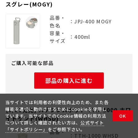
スグレー(MOGY)
品番・
：JPJ-400 MOGY
色名
容量・
：400ml
サイズ
ご購入可能な部品
部品の購入に進む
当サイトでは利用者の利便性向上のため、また各
機能を適切に動作させるためにCookieを使用し
(8/21発売) ステンレスポット TTH-1000 ホワ
ています。当サイトでのCookie情報の利用方法
OK
イトサンド(WHSD)
について詳しく確認されたい方は、
公式サイト
「サイトポリシー」
をご参照下さい。
品番・
：TTH-1000 WHSD