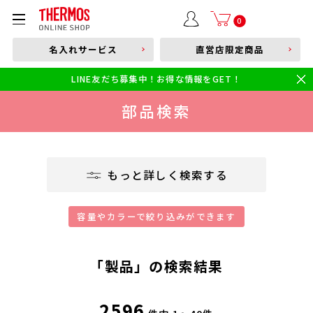
部品購入はこちら
0
名入れサービス
直営店限定商品
本体品番やキーワードを入力
LINE友だち募集中！お得な情報をGET！
限定
食洗機対応
新製品
幼児・園児向け水筒
小学生 低・中学年向け水筒
小学生 中・高学年向け水筒
部品検索
もっと詳しく検索する
「製品」の検索結果
2596