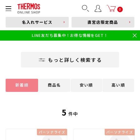
部品購入はこちら
0
名入れサービス
直営店限定商品
本体品番やキーワードを入力
LINE友だち募集中！お得な情報をGET！
限定
食洗機対応
新製品
幼児・園児向け水筒
小学生 低・中学年向け水筒
小学生 中・高学年向け水筒
もっと詳しく検索する
新着順
商品名
安い順
高い順
5
件中
パーソナライズ
パーソナライズ