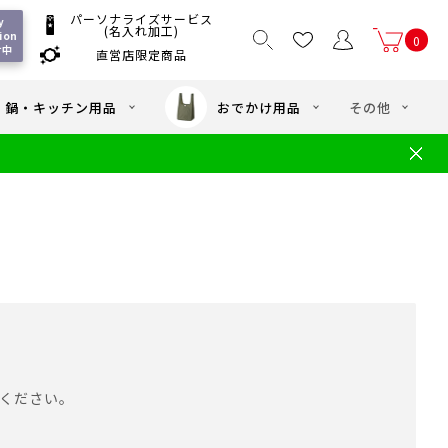
パーソナライズサービス
y 
(名入れ加工)
ion 
0
付中
直営店限定商品
国一律550
/ 5,000
以上送料無料
円
円(税込)
・鍋・キッチン用品
おでかけ用品
その他
文
水筒の洗い方
・中学年向け水筒
ギフト
ギフトのご案内
お買い物ガイド
店
よくあるご質問
ください。