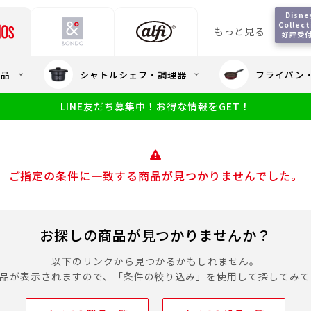
Disne
Collect
もっと見る
好評受
会員5%OFF / 送料全
用品
シャトルシェフ・調理器
フライパン
大量・大口注
LINE友だち募集中！お得な情報をGET！
限定
食洗機対応
新製品
幼児・園児向け水筒
小学生 低
サーモスのe
小学生 中・高学年向け水筒
アウトレット
サーモス直営
ご指定の条件に一致する商品が見つかりませんでした。
お探しの商品が見つかりませんか？
以下のリンクから見つかるかもしれません。
商品が表示されますので、「条件の絞り込み」を使用して探してみて