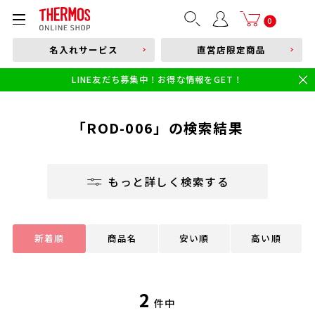
部品購入はこちら
0
名入れサービス
直営店限定商品
本体品番やキーワードを入力
LINE友だち募集中！お得な情報をGET！
限定
食洗機対応
新製品
幼児・園児向け水筒
小学生 低・中学年向け水筒
小学生 中・高学年向け水筒
「ROD-006」の検索結果
もっと詳しく検索する
新着順
商品名
安い順
高い順
2
件中