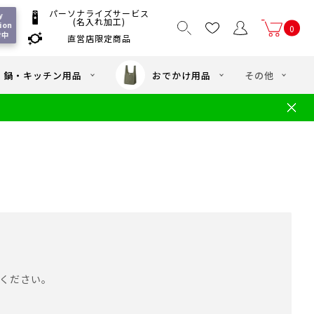
パーソナライズサービス
y 
(名入れ加工)
ion 
0
付中
直営店限定商品
国一律550
/ 5,000
以上送料無料
円
円(税込)
・鍋・キッチン用品
おでかけ用品
その他
文
水筒の洗い方
・中学年向け水筒
ギフト
ギフトのご案内
お買い物ガイド
店
よくあるご質問
ください。