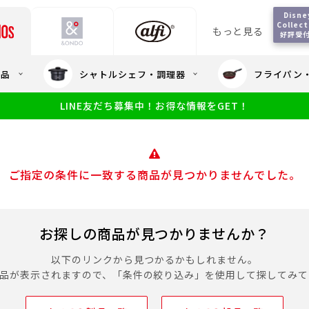
Disne
Collect
もっと見る
好評受
会員5%OFF / 送料全
用品
シャトルシェフ・調理器
フライパン
大量・大口注
LINE友だち募集中！お得な情報をGET！
限定
食洗機対応
新製品
幼児・園児向け水筒
小学生 低
サーモスのe
小学生 中・高学年向け水筒
アウトレット
サーモス直営
ご指定の条件に一致する商品が見つかりませんでした。
お探しの商品が見つかりませんか？
以下のリンクから見つかるかもしれません。
商品が表示されますので、「条件の絞り込み」を使用して探してみて