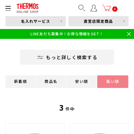
部品購入はこちら
0
名入れサービス
直営店限定商品
本体品番やキーワードを入力
LINE友だち募集中！お得な情報をGET！
限定
食洗機対応
新製品
幼児・園児向け水筒
小学生 低・中学年向け水筒
小学生 中・高学年向け水筒
もっと詳しく検索する
新着順
商品名
安い順
高い順
3
件中