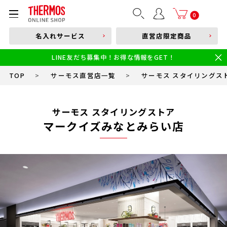
部品購入はこちら
0
名入れサービス
直営店限定商品
本体品番やキーワードを入力
LINE友だち募集中！お得な情報をGET！
限定
食洗機対応
新製品
幼児・園児向け水筒
小学生 低・中学年向け水筒
小学生 中・高学年向け水筒
TOP
>
サーモス直営店一覧
>
サーモス スタイリングス
サーモス スタイリングストア
マークイズみなとみらい店