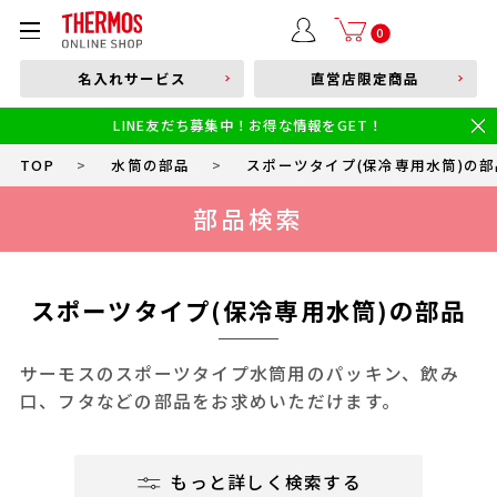
部品購入はこちら
0
名入れサービス
直営店限定商品
本体品番やキーワードを入力
LINE友だち募集中！お得な情報をGET！
限定
食洗機対応
新製品
幼児・園児向け水筒
小学生 低・中学年向け水筒
小学生 中・高学年向け水筒
TOP
>
水筒の部品
>
スポーツタイプ(保冷専用水筒)の部
部品検索
スポーツタイプ(保冷専用水筒)の部品
サーモスのスポーツタイプ水筒用のパッキン、飲み
口、フタなどの部品をお求めいただけます。
もっと詳しく検索する