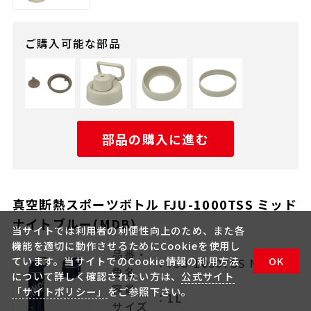
ご購入可能な部品
部品の購入に進む
真空断熱スポーツボトル FJU-1000TSS ミッド
ナイトブルー(MDB)
当サイトでは利用者の利便性向上のため、また各
機能を適切に動作させるためにCookieを使用し
品番・
ています。当サイトでのCookie情報の利用方法
OK
：FJU-1000TSS MDB
色名
について詳しく確認されたい方は、
公式サイト
容量・
「サイトポリシー」
をご参照下さい。
：1L
サイズ