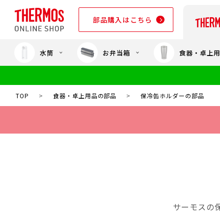
部品購入はこちら
水筒
お弁当箱
食器・卓上
部品購入はこちら
TOP
>
食器・卓上用品の部品
>
保冷缶ホルダーの部品
サーモスの