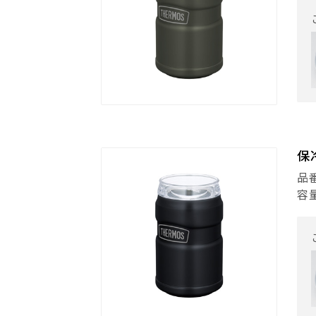
保
品番
容