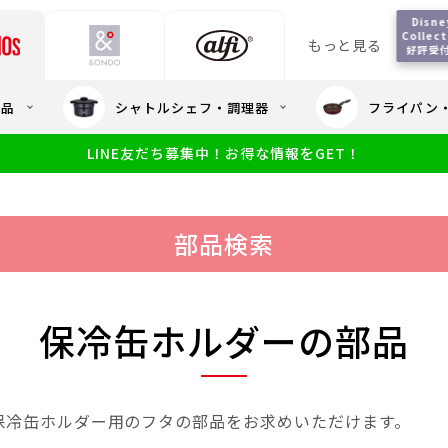
Disney
Collect
もっと見る
好評受
会員5%OFF / 送料全
用品
シャトルシェフ・調理器
フライパン
大量・大口注
LINE友だち募集中！お得な情報をGET！
限定
食洗機対応
新製品
幼児・園児向け水筒
小学生 低
サーモスのe
小学生 中・高学年向け水筒
アウトレット
サーモス直営
部品検索
保冷缶ホルダーの部品
保冷缶ホルダー用のフタの部品をお求めいただけます。