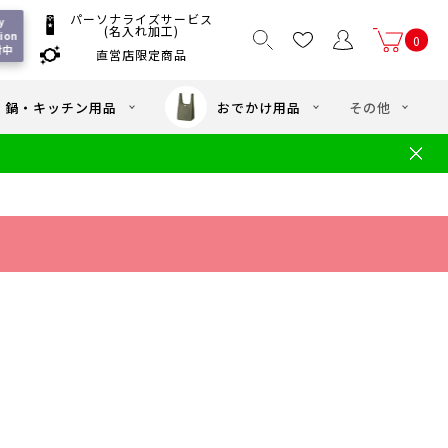
パーソナライズサービス
 
(名入れ加工)
ion 
0
付中
直営店限定商品
国一律550
/ 5,000
以上送料無料
円
円(税込)
・鍋・キッチン用品
おでかけ用品
その他
文
水筒の洗い方
・中学年向け水筒
ギフト
ギフトのご案内
お買い物ガイド
店
よくあるご質問