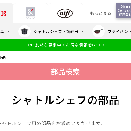
Disney
Collect
もっと見る
好評受
会員5%OFF / 送料全
用品
シャトルシェフ・調理器
フライパン
大量・大口注
LINE友だち募集中！お得な情報をGET！
限定
食洗機対応
新製品
幼児・園児向け水筒
小学生 低
サーモスのe
小学生 中・高学年向け水筒
部品
アウトレット
サーモス直営
部品検索
シャトルシェフの部品
シャトルシェフ用の部品をお求めいただけます。