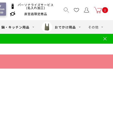
パーソナライズサービス
 
(名入れ加工)
ion 
0
付中
直営店限定商品
国一律550
/ 5,000
以上送料無料
円
円(税込)
・鍋・キッチン用品
おでかけ用品
その他
文
水筒の洗い方
・中学年向け水筒
ギフト
ギフトのご案内
お買い物ガイド
店
よくあるご質問