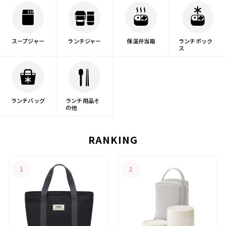
フィーなどのキャラクター商品、育ち盛りの学生で
も満足できる大容量の商品など、様々なニーズに応え
られる、おすすめのお弁当箱です。
スープジャー
ランチジャー
保温弁当箱
ランチボック
ス
ランチバッグ
ランチ用品そ
の他
RANKING
1
2