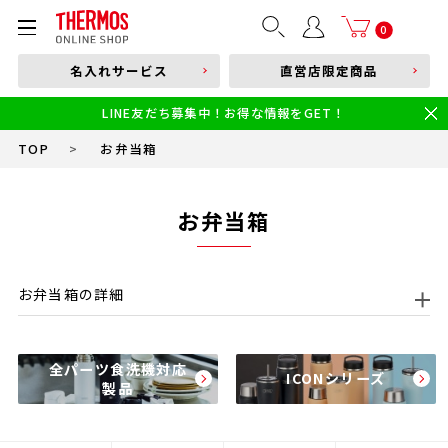
部品購入はこちら
0
名入れサービス
直営店限定商品
本体品番やキーワードを入力
LINE友だち募集中！お得な情報をGET！
限定
食洗機対応
新製品
幼児・園児向け水筒
小学生 低・中学年向け水筒
小学生 中・高学年向け水筒
TOP
>
お弁当箱
お弁当箱
お弁当箱の詳細
高い保温・保冷効果のおしゃれな水筒でおなじみ、
全パーツ食洗機対応
サーモスのお弁当箱。お弁当箱でも保温・保冷効果
ICONシリーズ
製品
のある商品を多く取り揃えています。温かいスープや
冷たい麺類を持ち運べるスープジャーや、ほかほかの
ごはんが食べられるランチジャー。ディズニーやミッ