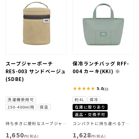
スープジャーポーチ
保冷ランチバッグ RFF-
RES-003 サンドベージュ
004 カーキ(KKI) ※
(SDBE)
5.0
(1)
洗濯機使用可
約4L
保冷
250-400ml用
保温
在庫に限りあり
返品・交換不可
持ち歩きに便利なスープジャー専用ポーチ
コンパクトに持ち運べる丁度良いサイズ感！
1,650
1,628
円(税込)
円(税込)