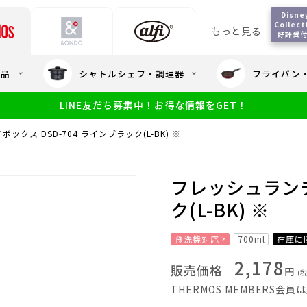
Disney
Collecti
もっと見る
好評受
会員5%OFF / 送料全
用品
シャトルシェフ・調理器
フライパン
大量・大口注
LINE友だち募集中！お得な情報をGET！
限定
食洗機対応
新製品
幼児・園児向け水筒
小学生 低
サーモスのe
小学生 中・高学年向け水筒
ックス DSD-704 ラインブラック(L-BK) ※
アウトレット
サーモス直営
フレッシュランチ
ク(L-BK) ※
食洗機対応
700ml
在庫に
2,178
販売価格
円
(
THERMOS MEMBERS会