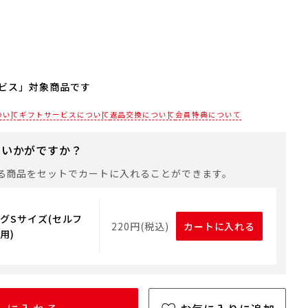
ビス」対象商品です
される場合は、商品をカートに入れた後に「会員限定のし・
ついて
ギフトサービスについて
返品交換について
会員特典について
設定へ」ボタンからお手続きください。
にいかがですか？
は、手提げ袋やギフトバッグは含まれておりません。手提げ
れる場合は、以下よりご購入をお願いいたします。
る商品をセットでカートに入れることができます。
グSサイズ(セルフ
220円(税込)
カートに入れる
用)