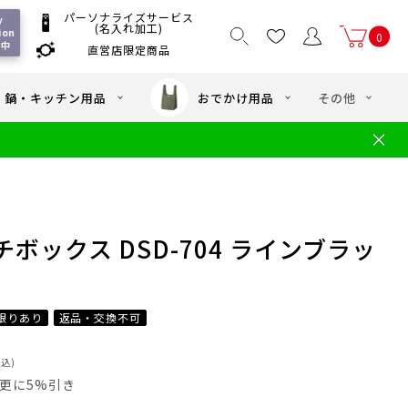
パーソナライズサービス
 
(名入れ加工)
on 
0
付中
直営店限定商品
国一律550
/ 5,000
以上送料無料
円
円(税込)
・鍋・キッチン用品
おでかけ用品
その他
文
水筒の洗い方
・中学年向け水筒
ギフト
ギフトのご案内
お買い物ガイド
店
よくあるご質問
ボックス DSD-704 ラインブラッ
限りあり
返品・交換不可
税込)
員は更に5%引き