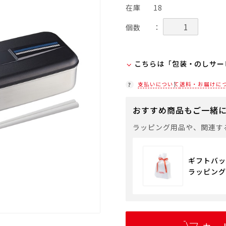
在庫
18
個数
：
こちらは「包装・のしサー
弊社での包装・のしを希望
支払いについて
送料・お届けに
ラッピング(330円/個)
おすすめ商品もご一緒
「包装・のしサービス」に
袋やギフトバッグを希望さ
ラッピング用品や、関連す
通常商品用ギフト用品
ギフトバッ
ラッピング