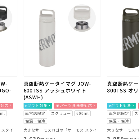
W-
真空断熱ケータイマグ JOW-
真空断熱ケータ
OGO-
600TSS アッシュホワイト
800TSS オリ
(ASWH)
機対応
eギフト対象
全パーツ食洗機対応
eギフト対象
0ml
直営店限定
スクリュー
600ml
直営店限定
ス
保温・保冷
保温・保冷
大きなサーモスロゴの「サーモス スタイリングシリーズ LOGO」
大きなサーモスロゴの「サーモス スタイリングシリーズ LOGO」
3,630
3,850