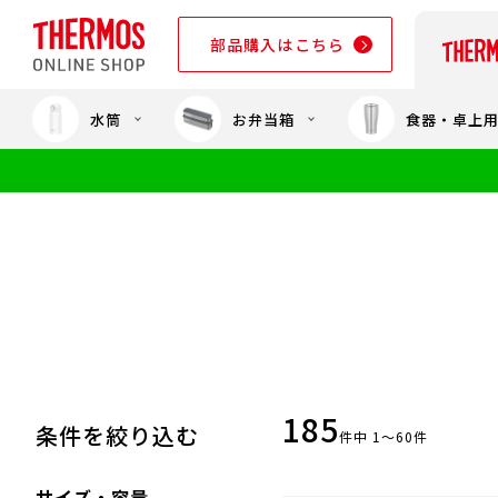
部品購入はこちら
水筒
お弁当箱
食器・卓上
部品購入はこちら
185
条件を絞り込む
件中 1～60件
サイズ・容量