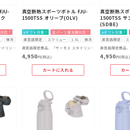
JU-
真空断熱スポーツボトル FJU-
真空断熱スポー
ック
1500TSS オリーブ(OLV)
1500TSS
(SDBE)
機対応
eギフト対象
全パーツ食洗機対応
eギフト対象
L
保冷
直営店限定
スクリュー
1.5L
保冷
直営店限定
ス
直営店限定商品、「サーモス スタイリングシリーズ LOGO」
直営店限定商品、「サーモス スタイリングシリーズ LOGO」
4,950
4,950
円(税込)
円(税込
カートに入れる
カー