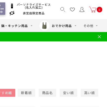
パーソナライズサービス
 
(名入れ加工)
ion 
0
付中
直営店限定商品
国一律550
/ 5,000
以上送料無料
円
円(税込)
・鍋・キッチン用品
おでかけ用品
その他
文
水筒の洗い方
・中学年向け水筒
ギフト
ギフトのご案内
お買い物ガイド
店
よくあるご質問
すすめ順
新着順
商品名
安い順
高い順