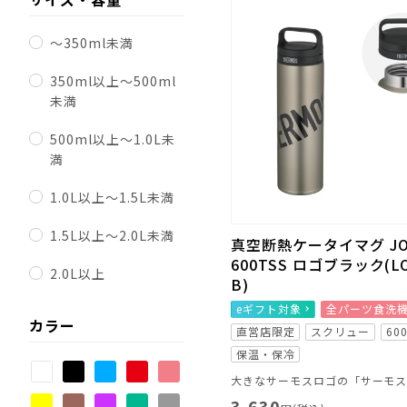
～350ml未満
350ml以上～500ml
未満
500ml以上～1.0L未
満
1.0L以上～1.5L未満
1.5L以上～2.0L未満
真空断熱ケータイマグ JO
600TSS ロゴブラック(L
2.0L以上
B)
eギフト対象
全パーツ食洗
カラー
直営店限定
スクリュー
60
保温・保冷
3,630