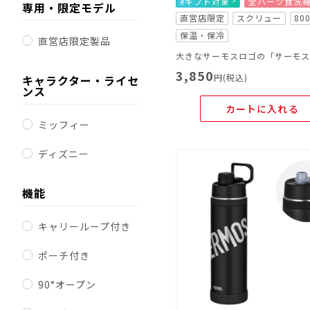
eギフト対象
全パーツ食洗
専用・限定モデル
直営店限定
スクリュー
80
保温・保冷
直営店限定製品
3,850
円(税込)
キャラクター・ライセ
ンス
カートに入れる
ミッフィー
ディズニー
機能
キャリーループ付き
ポーチ付き
90°オープン