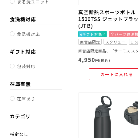
まる洗ユニット
真空断熱スポーツボトル F
1500TSS ジェットブラ
食洗機対応
(JTB)
食洗機対応
eギフト対象
全パーツ食洗
直営店限定
スクリュー
1.5
ギフト対応
4,950
円(税込)
包装対応
カートに入れる
在庫有無
在庫あり
カテゴリ
指定なし