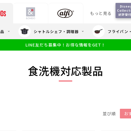
Disney
Collect
もっと見る
好評受
会員5%OFF / 送料全
用品
シャトルシェフ・調理器
フライパン
大量・大口注
LINE友だち募集中！お得な情報をGET！
限定
食洗機対応
新製品
幼児・園児向け水筒
小学生 低
サーモスのe
小学生 中・高学年向け水筒
アウトレット
食洗機対応製品
サーモス直営
並び順
お