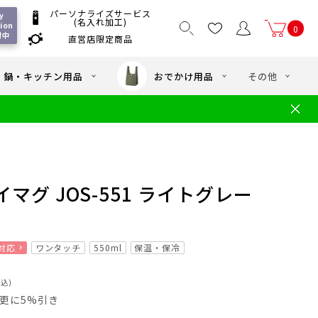
パーソナライズサービス
 
(名入れ加工)
ion 
0
付中
直営店限定商品
国一律550
/ 5,000
以上送料無料
円
円(税込)
・鍋・キッチン用品
おでかけ用品
その他
文
水筒の洗い方
・中学年向け水筒
ギフト
ギフトのご案内
お買い物ガイド
店
よくあるご質問
マグ JOS-551 ライトグレー
対応
ワンタッチ
550ml
保温・保冷
税込)
員は更に5%引き