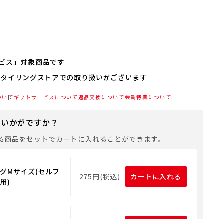
ビス」対象商品です
スタイリングストアでの取り扱いがございます
される場合は、商品をカートに入れた後に「会員限定のし・
設定へ」ボタンからお手続きください。
各店舗までお電話にてご確認ください。
ついて
ギフトサービスについて
返品交換について
会員特典について
は、手提げ袋やギフトバッグは含まれておりません。手提げ
れる場合は、以下よりご購入をお願いいたします。
にいかがですか？
る商品をセットでカートに入れることができます。
グMサイズ(セルフ
275円(税込)
カートに入れる
用)