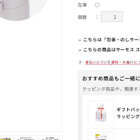
在庫
○
個数
：
こちらは「包装・のしサー
こちらの商品はサーモス 
弊社での包装・のしを希望
ラッピング(330円/個)
在庫状況につきましては、
支払いについて
送料・お届けに
「包装・のしサービス」に
店舗紹介ページ
袋やギフトバッグを希望さ
おすすめ商品もご一緒
通常商品用ギフト用品
ラッピング用品や、関連す
ギフトバッ
ラッピング