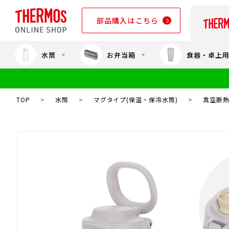
部品購入はこちら
水筒
お弁当箱
食器・卓上
部品購入はこちら
TOP
>
水筒
>
マグタイプ(保温・保冷水筒)
>
真空断熱ケ