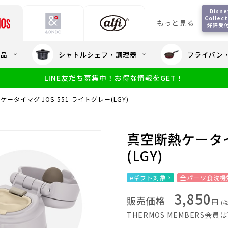
Disney
Collect
もっと見る
好評受
会員5%OFF / 送料全
用品
シャトルシェフ・調理器
フライパン
大量・大口注
LINE友だち募集中！お得な情報をGET！
限定
食洗機対応
新製品
幼児・園児向け水筒
小学生 低
サーモスのe
小学生 中・高学年向け水筒
ータイマグ JOS-551 ライトグレー(LGY)
アウトレット
サーモス直営
真空断熱ケータイ
(LGY)
eギフト対象
全パーツ食洗機
3,850
販売価格
円
(
THERMOS MEMBERS会