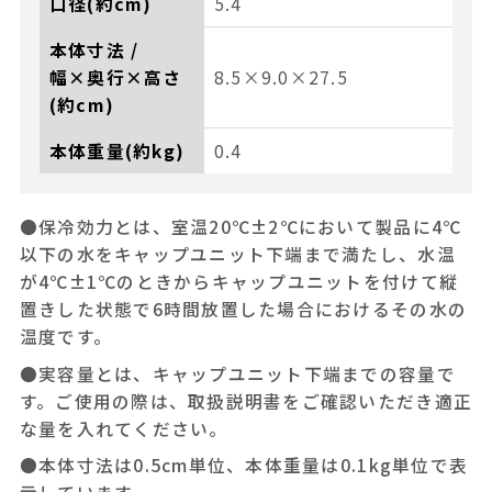
口径(約cm)
5.4
本体寸法 /
幅×奥行×高さ
8.5×9.0×27.5
(約cm)
本体重量(約kg)
0.4
●保冷効力とは、室温20℃±2℃において製品に4℃
以下の水をキャップユニット下端まで満たし、水温
が4℃±1℃のときからキャップユニットを付けて縦
置きした状態で6時間放置した場合におけるその水の
温度です。
●実容量とは、キャップユニット下端までの容量で
す。ご使用の際は、取扱説明書をご確認いただき適正
な量を入れてください。
●本体寸法は0.5cm単位、本体重量は0.1kg単位で表