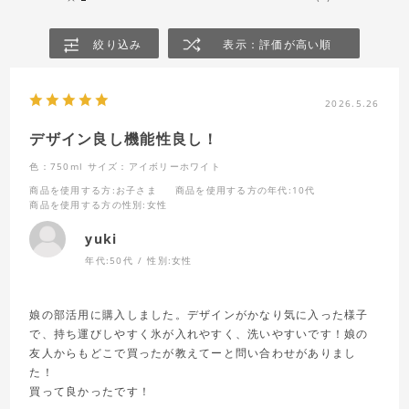
絞り込み
表示：評価が高い順
2026.5.26
デザイン良し機能性良し！
色：750ml
サイズ：アイボリーホワイト
商品を使用する方
:お子さま
商品を使用する方の年代
:10代
商品を使用する方の性別
:女性
yuki
年代:
50代
性別:
女性
娘の部活用に購入しました。デザインがかなり気に入った様子
で、持ち運びしやすく氷が入れやすく、洗いやすいです！娘の
友人からもどこで買ったが教えてーと問い合わせがありまし
た！
買って良かったです！