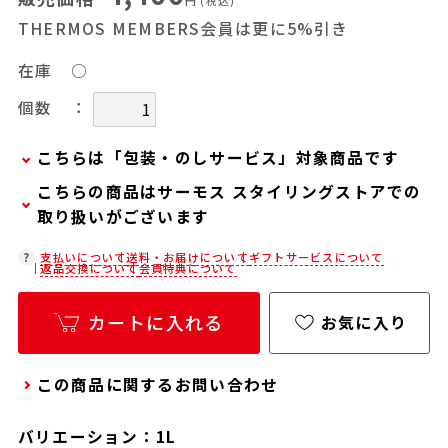
円
(税込)
THERMOS MEMBERS会員は更に5%引き
在庫
○
：
個数
こちらは「包装・のしサービス」対象商品です
こちらの商品はサーモス スタイリングストアでの
弊社での包装・のしを希望される場合は、商品を
取り扱いがございます
カートに入れた後に「会員限定のし・ラッピング
(330円/個)設定へ」ボタンからお手続きくださ
在庫状況につきましては、各店舗までお電話にて
支払いについて
送料・お届けについて
ギフトサービスについて
返品交換について
会員特典について
い。
ご確認ください。
「包装・のしサービス」には、手提げ袋やギフト
店舗紹介ページ
カートに入れる
お気に入り
バッグは含まれておりません。手提げ袋やギフト
バッグを希望される場合は、以下よりご購入をお
この商品に関するお問い合わせ
願いいたします。
通常商品用ギフト用品(バッグ・紙袋)
バリエーション：1L