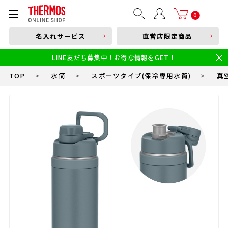
部品購入はこちら
0
名入れサービス
直営店限定商品
本体品番やキーワードを入力
LINE友だち募集中！お得な情報をGET！
限定
食洗機対応
新製品
幼児・園児向け水筒
小学生 低・中学年向け水筒
小学生 中・高学年向け水筒
TOP
>
水筒
>
スポーツタイプ(保冷専用水筒)
>
真