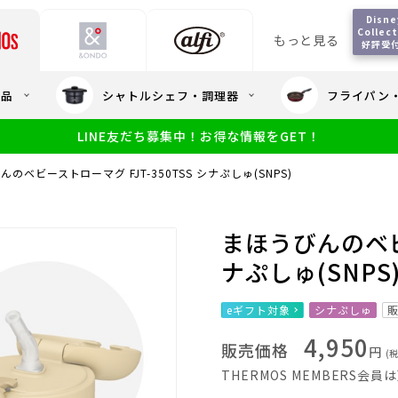
Disney
Collect
もっと見る
好評受
会員5%OFF / 送料全
用品
シャトルシェフ・調理器
フライパン
大量・大口注
LINE友だち募集中！お得な情報をGET！
限定
食洗機対応
新製品
幼児・園児向け水筒
小学生 低
サーモスのe
小学生 中・高学年向け水筒
のベビーストローマグ FJT-350TSS シナぷしゅ(SNPS)
アウトレット
サーモス直営
まほうびんのベビー
ナぷしゅ(SNPS
eギフト対象
シナぷしゅ
4,950
販売価格
円
(
THERMOS MEMBERS会