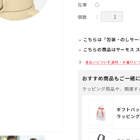
在庫
○
個数
：
こちらは「包装・のしサー
こちらの商品はサーモス 
弊社での包装・のしを希望
ラッピング(330円/個)
在庫状況につきましては、
支払いについて
送料・お届けに
「包装・のしサービス」に
店舗紹介ページ
袋やギフトバッグを希望さ
おすすめ商品もご一緒
通常商品用ギフト用品
ラッピング用品や、関連す
ギフトバッ
ラッピング