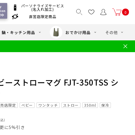
パーソナライズサービス
 
(名入れ加工)
ion 
0
付中
直営店限定商品
国一律550
/ 5,000
以上送料無料
円
円(税込)
・鍋・キッチン用品
おでかけ用品
その他
文
水筒の洗い方
・中学年向け水筒
ギフト
ギフトのご案内
お買い物ガイド
店
よくあるご質問
ストローマグ FJT-350TSS シ
)
販売店限定
ベビー
ワンタッチ
ストロー
350ml
保冷
税込)
員は更に5%引き