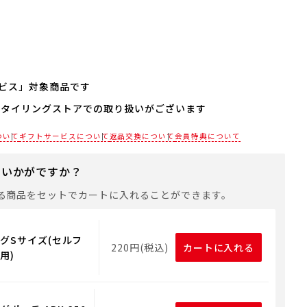
ビス」対象商品です
スタイリングストアでの取り扱いがございます
される場合は、商品をカートに入れた後に「会員限定のし・
設定へ」ボタンからお手続きください。
各店舗までお電話にてご確認ください。
ついて
ギフトサービスについて
返品交換について
会員特典について
は、手提げ袋やギフトバッグは含まれておりません。手提げ
れる場合は、以下よりご購入をお願いいたします。
にいかがですか？
る商品をセットでカートに入れることができます。
グSサイズ(セルフ
220円(税込)
カートに入れる
用)