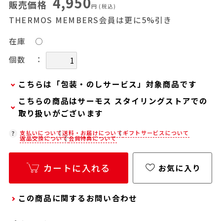
4,950
販売価格
円
(税込)
THERMOS MEMBERS会員は更に5%引き
在庫
○
：
個数
こちらは「包装・のしサービス」対象商品です
こちらの商品はサーモス スタイリングストアでの
弊社での包装・のしを希望される場合は、商品を
取り扱いがございます
カートに入れた後に「会員限定のし・ラッピング
(330円/個)設定へ」ボタンからお手続きくださ
在庫状況につきましては、各店舗までお電話にて
支払いについて
送料・お届けについて
ギフトサービスについて
返品交換について
会員特典について
い。
ご確認ください。
「包装・のしサービス」には、手提げ袋やギフト
店舗紹介ページ
カートに入れる
お気に入り
バッグは含まれておりません。手提げ袋やギフト
バッグを希望される場合は、以下よりご購入をお
願いいたします。
この商品に関するお問い合わせ
通常商品用ギフト用品(バッグ・紙袋)