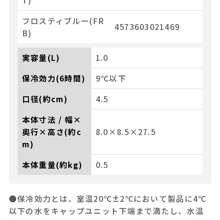
T)
フロスティブルー(FR
4573603021469
B)
実容量(L)
1.0
保冷効力(6時間)
9℃以下
口径(約cm)
4.5
本体寸法 / 幅×
奥行×高さ(約c
8.0×8.5×27.5
m)
本体重量(約kg)
0.5
●保冷効力とは、室温20℃±2℃において製品に4℃
以下の水をキャップユニット下端まで満たし、水温