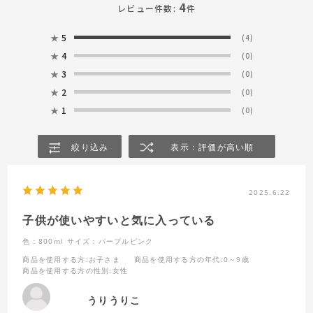
4
レビュー件数:
件
★
5
(4)
★
4
(0)
★
3
(0)
★
2
(0)
★
1
(0)
絞り込み
表示：評価が高い順
2025.6.22
子供が使いやすいと気に入っている
色：800ml
サイズ：パープルピンク
商品を使用する方
:お子さま
商品を使用する方の年代
:0～9歳
商品を使用する方の性別
:女性
うりうりこ