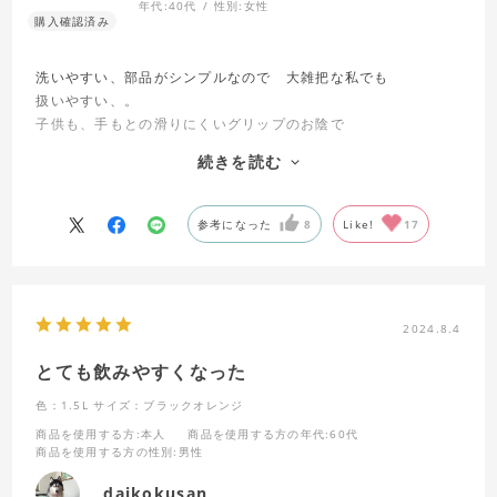
年代:
40代
性別:
女性
洗いやすい、部品がシンプルなので 大雑把な私でも
扱いやすい、。
子供も、手もとの滑りにくいグリップのお陰で
飲みやすいと好評です。
続きを読む
もう少し、女子向けの色味、柄があれば選択肢が増えて非常に
有難いです。
とにもかくにも、我が子はベビー時代から 全て水筒はサーモ
参考になった
8
Like!
17
スさんです！
これからも宜しくお願い致します。
2024.8.4
とても飲みやすくなった
色：1.5L
サイズ：ブラックオレンジ
商品を使用する方
:本人
商品を使用する方の年代
:60代
商品を使用する方の性別
:男性
daikokusan