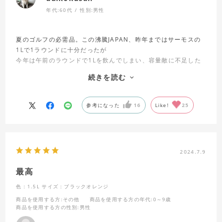
年代:
60代
性別:
男性
夏のゴルフの必需品。この沸騰JAPAN、昨年まではサーモスの
1Lで1ラウンドに十分だったが
今年は午前のラウンドで1Lを飲んでしまい、容量敵に不足した
ため1.5Lを購入。
続きを読む
氷も大きいものが入れられるし、何より空気が入るので飲みや
すい。
今までのものは氷が小さくなると飲み口に詰まって思うように
参考になった
16
Like!
25
飲めないこともあり。ナイス改善！！
少し大きめだが、沸騰日本にはこのサイズ必需品ですね。大満
足。
今まで使っていた（FFZ-1001F）もまだまだきれいなので初夏
2024.7.9
と初秋にはこの１Lを使いますけど。
最高
色：1.5L
サイズ：ブラックオレンジ
商品を使用する方
:その他
商品を使用する方の年代
:0～9歳
商品を使用する方の性別
:男性