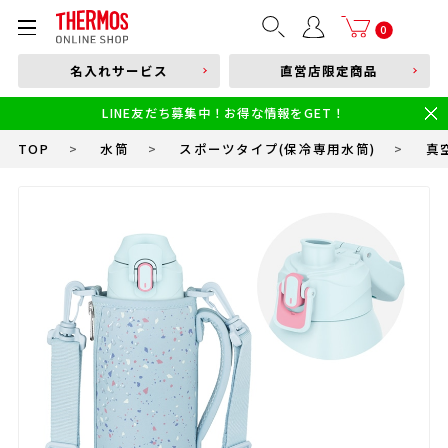
部品購入はこちら
0
名入れサービス
直営店限定商品
本体品番やキーワードを入力
LINE友だち募集中！お得な情報をGET！
限定
食洗機対応
新製品
幼児・園児向け水筒
小学生 低・中学年向け水筒
小学生 中・高学年向け水筒
TOP
>
水筒
>
スポーツタイプ(保冷専用水筒)
>
真空