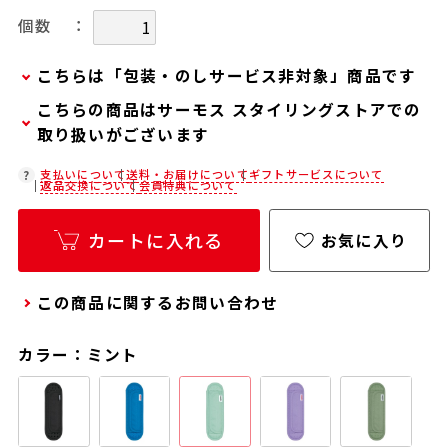
：
個数
こちらは「包装・のしサービス非対象」商品です
こちらの商品はサーモス スタイリングストアでの
当商品は弊社でのお包みには対応しておりませ
取り扱いがございます
ん。
お客様ご自身で包装する際にお使いいただけるギ
在庫状況につきましては、各店舗までお電話にて
支払いについて
送料・お届けについて
ギフトサービスについて
返品交換について
会員特典について
フト用品をご用意しておりますので、セルフラッ
ご確認ください。
ピング用のギフトバッグや手提げ袋が必要な場合
店舗紹介ページ
カートに入れる
お気に入り
は、以下より合わせてご購入ください。
通常商品用ギフト用品
この商品に関するお問い合わせ
パーソナライズサービス用ギフト用品
カラー：ミント