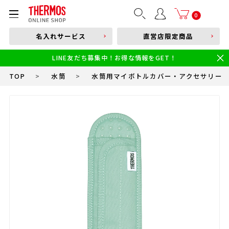
部品購入はこちら
0
名入れサービス
直営店限定商品
本体品番やキーワードを入力
LINE友だち募集中！お得な情報をGET！
限定
食洗機対応
新製品
幼児・園児向け水筒
小学生 低・中学年向け水筒
小学生 中・高学年向け水筒
TOP
>
水筒
>
水筒用マイボトルカバー・アクセサリー