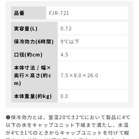
品番
FJR-721
実容量(L)
0.72
保冷効力(6時間)
9℃以下
口径(約cm)
4.5
本体寸法 / 幅×
奥行×高さ(約c
7.5×8.0×26.0
m)
本体重量(約kg)
0.3
●保冷効力とは、室温20℃±2℃において製品に4℃
以下の水をキャップユニット下端まで満たし、水温
が4℃±1℃のときからキャップユニットを付けて縦