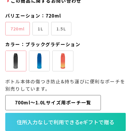
この商品に関するお問い合わせ
願いいたします。
通常商品用ギフト用品(バッグ・紙袋)
バリエーション：720ml
720ml
1L
1.5L
カラー：ブラックグラデーション
ボトル本体の傷つき防止&持ち運びに便利なポーチを
別売りしています。
700ml～1.0Lサイズ用ポーチ一覧