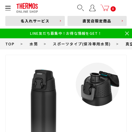
部品購入はこちら
0
名入れサービス
直営店限定商品
本体品番やキーワードを入力
LINE友だち募集中！お得な情報をGET！
限定
食洗機対応
新製品
幼児・園児向け水筒
小学生 低・中学年向け水筒
小学生 中・高学年向け水筒
TOP
>
水筒
>
スポーツタイプ(保冷専用水筒)
>
真