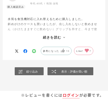
年代:
40代
性別:
女性
水筒を食洗機対応に入れ替えるために購入しました。
斜めがけのケースも買いましたが、出し入れしないと飲めませ
ん（かけたまますぐに飲めない）グリップを外すと、今まで使
っていたサーモスの1.0リットルの直飲みタイプの水筒のショル
続きを読む
ダーに入りました。小学生には持ち運びにはショルダータイプ
がいいです。
ショルダータイプの水筒の食洗機対応が発売されますように。
参考になった
16
Like!
7
絞り込み
表示：評価が高い順
※レビューを書くには
ログイン
が必要です。