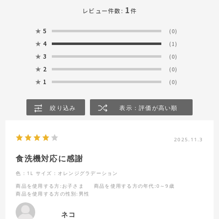
1
レビュー件数:
件
★
5
(0)
★
4
(1)
★
3
(0)
★
2
(0)
★
1
(0)
絞り込み
表示：評価が高い順
2025.11.3
食洗機対応に感謝
色：1L
サイズ：オレンジグラデーション
商品を使用する方
:お子さま
商品を使用する方の年代
:0～9歳
商品を使用する方の性別
:男性
ネコ