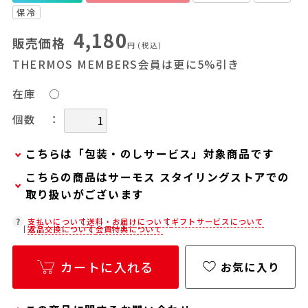
保冷
4,180
販売価格
円
(税込)
THERMOS MEMBERS会員は更に5%引き
在庫
○
：
個数
こちらは「包装・のしサービス」対象商品です
こちらの商品はサーモス スタイリングストアでの
弊社での包装・のしを希望される場合は、商品を
取り扱いがございます
カートに入れた後に「会員限定のし・ラッピング
(330円/個)設定へ」ボタンからお手続きくださ
在庫状況につきましては、各店舗までお電話にて
支払いについて
送料・お届けについて
ギフトサービスについて
返品交換について
会員特典について
い。
ご確認ください。
「包装・のしサービス」には、手提げ袋やギフト
店舗紹介ページ
カートに入れる
お気に入り
バッグは含まれておりません。手提げ袋やギフト
バッグを希望される場合は、以下よりご購入をお