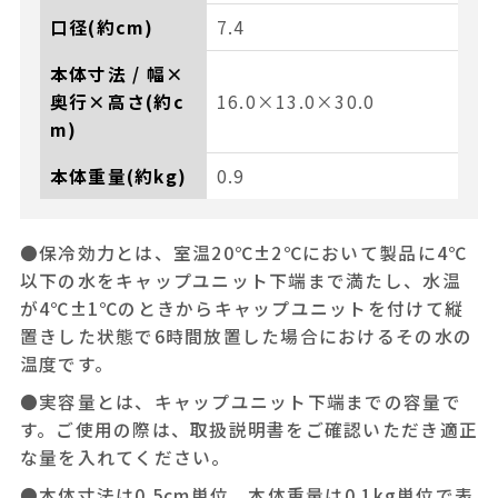
口径(約cm)
7.4
本体寸法 / 幅×
奥行×高さ(約c
16.0×13.0×30.0
m)
本体重量(約kg)
0.9
●保冷効力とは、室温20℃±2℃において製品に4℃
以下の水をキャップユニット下端まで満たし、水温
が4℃±1℃のときからキャップユニットを付けて縦
置きした状態で6時間放置した場合におけるその水の
温度です。
●実容量とは、キャップユニット下端までの容量で
す。ご使用の際は、取扱説明書をご確認いただき適正
な量を入れてください。
●本体寸法は0.5cm単位、本体重量は0.1kg単位で表