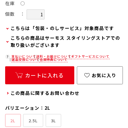
在庫
○
：
個数
こちらは「包装・のしサービス」対象商品です
こちらの商品はサーモス スタイリングストアでの
弊社での包装・のしを希望される場合は、商品を
取り扱いがございます
カートに入れた後に「会員限定のし・ラッピング
(330円/個)設定へ」ボタンからお手続きくださ
在庫状況につきましては、各店舗までお電話にて
支払いについて
送料・お届けについて
ギフトサービスについて
返品交換について
会員特典について
い。
ご確認ください。
「包装・のしサービス」には、手提げ袋やギフト
店舗紹介ページ
カートに入れる
お気に入り
バッグは含まれておりません。手提げ袋やギフト
バッグを希望される場合は、以下よりご購入をお
この商品に関するお問い合わせ
願いいたします。
通常商品用ギフト用品(バッグ・紙袋)
バリエーション：2L
2L
2.5L
3L