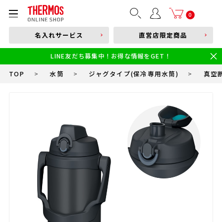
部品購入はこちら
0
名入れサービス
直営店限定商品
本体品番やキーワードを入力
LINE友だち募集中！お得な情報をGET！
限定
食洗機対応
新製品
幼児・園児向け水筒
小学生 低・中学年向け水筒
小学生 中・高学年向け水筒
TOP
>
水筒
>
ジャグタイプ(保冷専用水筒)
>
真空断