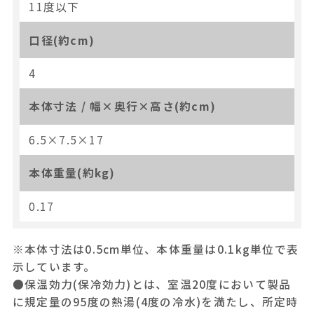
11度以下
口径(約cm)
4
本体寸法 / 幅×奥行×高さ(約cm)
6.5×7.5×17
本体重量(約kg)
0.17
※本体寸法は0.5cm単位、本体重量は0.1kg単位で表
示しています。
●保温効力(保冷効力)とは、室温20度において製品
に規定量の95度の熱湯(4度の冷水)を満たし、所定時