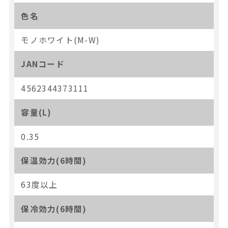
色名
モノホワイト(M-W)
JANコード
4562344373111
容量(L)
0.35
保温効力(6時間)
63度以上
保冷効力(6時間)