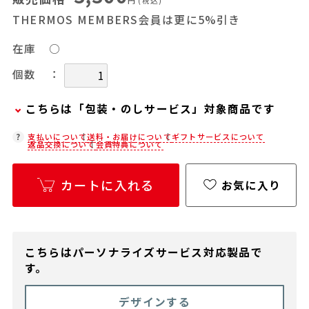
円
(税込)
THERMOS MEMBERS会員は更に5%引き
在庫
○
：
個数
こちらは「包装・のしサービス」対象商品です
弊社での包装・のしを希望される場合は、商品を
支払いについて
送料・お届けについて
ギフトサービスについて
返品交換について
会員特典について
カートに入れた後に「会員限定のし・ラッピング
(330円/個)設定へ」ボタンからお手続きくださ
カートに入れる
お気に入り
い。
「包装・のしサービス」には、手提げ袋やギフト
バッグは含まれておりません。手提げ袋やギフト
バッグを希望される場合は、以下よりご購入をお
こちらはパーソナライズサービス対応製品で
願いいたします。
す。
通常商品用ギフト用品(バッグ・紙袋)
デザインする