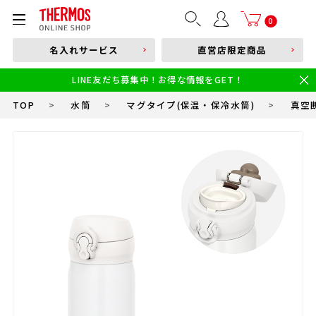
部品購入はこちら
0
名入れサービス
直営店限定商品
本体品番やキーワードを入力
LINE友だち募集中！お得な情報をGET！
限定
食洗機対応
新製品
幼児・園児向け水筒
小学生 低・中学年向け水筒
小学生 中・高学年向け水筒
TOP
>
水筒
>
マグタイプ(保温・保冷水筒)
>
真空断