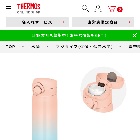
部品購入はこちら
0
名入れサービス
直営店限定商品
本体品番やキーワードを入力
LINE友だち募集中！お得な情報をGET！
限定
食洗機対応
新製品
幼児・園児向け水筒
小学生 低・中学年向け水筒
小学生 中・高学年向け水筒
TOP
>
水筒
>
マグタイプ(保温・保冷水筒)
>
真空断