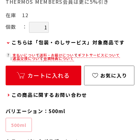
THERMOS MEMBERS会員は更に5%引き
在庫
12
：
個数
こちらは「包装・のしサービス」対象商品です
弊社での包装・のしを希望される場合は、商品を
支払いについて
送料・お届けについて
ギフトサービスについて
返品交換について
会員特典について
カートに入れた後に「会員限定のし・ラッピング
(330円/個)設定へ」ボタンからお手続きくださ
カートに入れる
お気に入り
い。
「包装・のしサービス」には、手提げ袋やギフト
この商品に関するお問い合わせ
バッグは含まれておりません。手提げ袋やギフト
バッグを希望される場合は、以下よりご購入をお
バリエーション：500ml
願いいたします。
通常商品用ギフト用品(バッグ・紙袋)
500ml