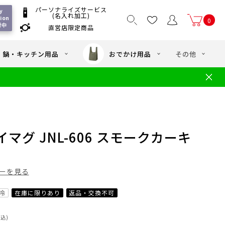
パーソナライズサービス
 
(名入れ加工)
ion 
0
付中
直営店限定商品
国一律550
/ 5,000
以上送料無料
円
円(税込)
・鍋・キッチン用品
おでかけ用品
その他
文
水筒の洗い方
・中学年向け水筒
ギフト
ギフトのご案内
お買い物ガイド
店
よくあるご質問
マグ JNL-606 スモークカーキ
ーを見る
冷
在庫に限りあり
返品・交換不可
税込)