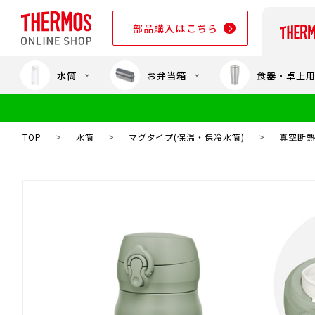
部品購入はこちら
水筒
お弁当箱
食器・卓上
部品購入はこちら
TOP
>
水筒
>
マグタイプ(保温・保冷水筒)
>
真空断熱ケ