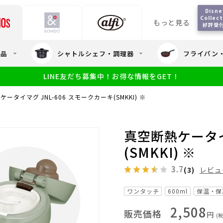
Disney
Collect
もっと見る
好評受
会員5%OFF / 送料全
用品
シャトルシェフ・調理器
フライパン
大量・大口注
LINE友だち募集中！お得な情報をGET！
限定
食洗機対応
新製品
幼児・園児向け水筒
小学生 低
サーモスのe
小学生 中・高学年向け水筒
ータイマグ JNL-606 スモークカーキ(SMKKI) ※
アウトレット
サーモス直営
真空断熱ケータイ
(SMKKI) ※
3.7
(3)
レビュ
ワンタッチ
600ml
保温・保
2,508
販売価格
円
(