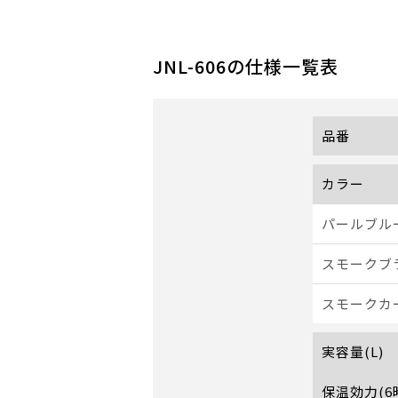
JNL-606
の仕様一覧表
品番
カラー
パールブルー
スモークブラ
スモークカー
実容量(L)
保温効力(6