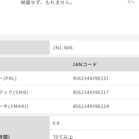
い。
結露せず、もれません。
JNL-606
JANコード
(PBL)
4562344390231
ック(SMB)
4562344390217
キ(SMKKI)
4562344390224
0.6
時間)
70℃以上