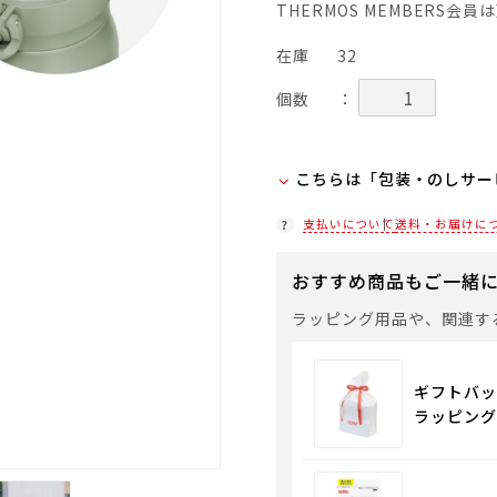
THERMOS MEMBERS会
在庫
32
個数
：
こちらは「包装・のしサー
弊社での包装・のしを希望
支払いについて
送料・お届けに
ラッピング(330円/個)
おすすめ商品もご一緒
「包装・のしサービス」に
袋やギフトバッグを希望さ
ラッピング用品や、関連す
通常商品用ギフト用品
ギフトバッ
ラッピング