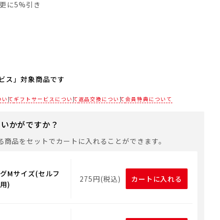
員は更に5%引き
ビス」対象商品です
される場合は、商品をカートに入れた後に「会員限定のし・
ついて
ギフトサービスについて
返品交換について
会員特典について
設定へ」ボタンからお手続きください。
にいかがですか？
は、手提げ袋やギフトバッグは含まれておりません。手提げ
れる場合は、以下よりご購入をお願いいたします。
る商品をセットでカートに入れることができます。
グMサイズ(セルフ
275円(税込)
カートに入れる
用)