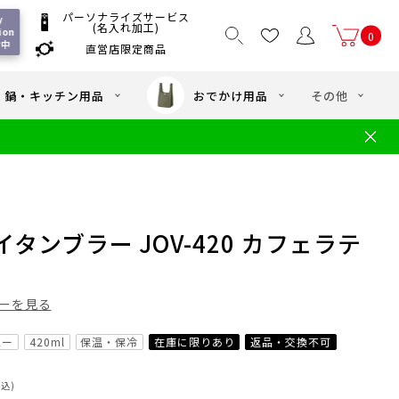
パーソナライズサービス
 
(名入れ加工)
on 
0
付中
直営店限定商品
国一律550
/ 5,000
以上送料無料
円
円(税込)
・鍋・キッチン用品
おでかけ用品
その他
文
水筒の洗い方
・中学年向け水筒
ギフト
ギフトのご案内
お買い物ガイド
店
よくあるご質問
タンブラー JOV-420 カフェラテ
ーを見る
ュー
420ml
保温・保冷
在庫に限りあり
返品・交換不可
税込)