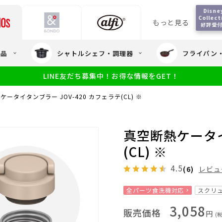
Disney
Collecti
もっと見る
好評受
会員5%OFF / 送料全
用品
シャトルシェフ・調理器
フライパン
大量・大口注
LINE友だち募集中！お得な情報をGET！
限定
食洗機対応
新製品
幼児・園児向け水筒
小学生 低
サーモスのe
小学生 中・高学年向け水筒
ケータイタンブラー JOV-420 カフェラテ(CL) ※
アウトレット
サーモス直営
真空断熱ケータイ
(CL) ※
4.5
(6)
レビュ
全パーツ食洗機対応
スクリ
3,058
販売価格
円
(