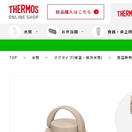
部品購入はこちら
水筒
お弁当箱
食器・卓上
部品購入はこちら
TOP
>
水筒
>
マグタイプ(保温・保冷水筒)
>
真空断熱