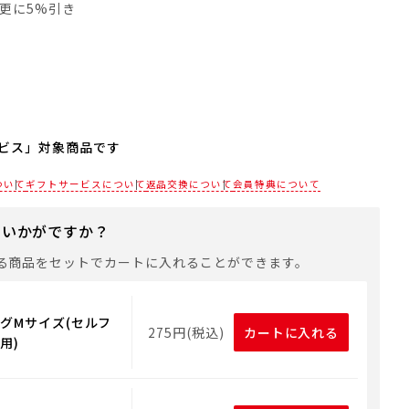
員は更に5%引き
ビス」対象商品です
される場合は、商品をカートに入れた後に「会員限定のし・
ついて
ギフトサービスについて
返品交換について
会員特典について
設定へ」ボタンからお手続きください。
にいかがですか？
は、手提げ袋やギフトバッグは含まれておりません。手提げ
れる場合は、以下よりご購入をお願いいたします。
る商品をセットでカートに入れることができます。
グMサイズ(セルフ
275円(税込)
カートに入れる
用)