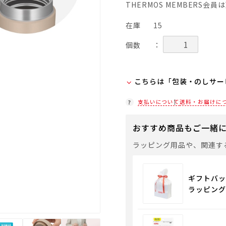
THERMOS MEMBERS会
在庫
15
個数
：
こちらは「包装・のしサー
弊社での包装・のしを希望
支払いについて
送料・お届けに
ラッピング(330円/個)
おすすめ商品もご一緒
「包装・のしサービス」に
袋やギフトバッグを希望さ
ラッピング用品や、関連す
通常商品用ギフト用品
ギフトバッ
ラッピング