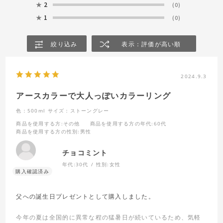
★
2
(0)
★
1
(0)
絞り込み
表示：評価が高い順
2024.9.3
アースカラーで大人っぽいカラーリング
色：500ml
サイズ：ストーングレー
商品を使用する方
:その他
商品を使用する方の年代
:60代
商品を使用する方の性別
:男性
チョコミント
年代:
30代
性別:
女性
父への誕生日プレゼントとして購入しました。
今年の夏は全国的に異常な程の猛暑日が続いているため、気軽