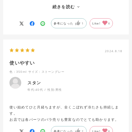
にお洒落に落ち運び可能なこのタイプを選びました。
続きを読む
真空断熱構造なので、氷が長時間溶けずに冷たい状態を保つこ
とができます。
参考になった
1
Like!
6
水滴も発生せず快適に使えているそうです。
パーツも分解できて、衛生面も考えられています。
落ち着いたアースカラーで性別問わず愛用できるカラーリング
2024.8.18
だと思います。
飲み口まで淡いブラウン色にカラーリングされており、
使いやすい
THERMOSの拘りを感じられる商品です。
色：350ml
サイズ：ストーングレー
スタン
年代:
40代
性別:
男性
使い始めてひと月経ちますが、全くこぼれず冷たさも持続しま
す。
お店では各パーツのバラ売りも豊富なのでとても助かります。
参考になった
2
Like!
6