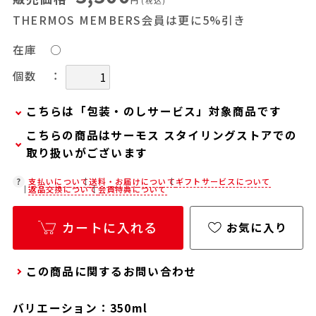
円
(税込)
THERMOS MEMBERS会員は更に5%引き
在庫
○
：
個数
こちらは「包装・のしサービス」対象商品です
こちらの商品はサーモス スタイリングストアでの
弊社での包装・のしを希望される場合は、商品を
取り扱いがございます
カートに入れた後に「会員限定のし・ラッピング
(330円/個)設定へ」ボタンからお手続きくださ
在庫状況につきましては、各店舗までお電話にて
支払いについて
送料・お届けについて
ギフトサービスについて
返品交換について
会員特典について
い。
ご確認ください。
「包装・のしサービス」には、手提げ袋やギフト
店舗紹介ページ
カートに入れる
お気に入り
バッグは含まれておりません。手提げ袋やギフト
バッグを希望される場合は、以下よりご購入をお
この商品に関するお問い合わせ
願いいたします。
通常商品用ギフト用品(バッグ・紙袋)
バリエーション：350ml