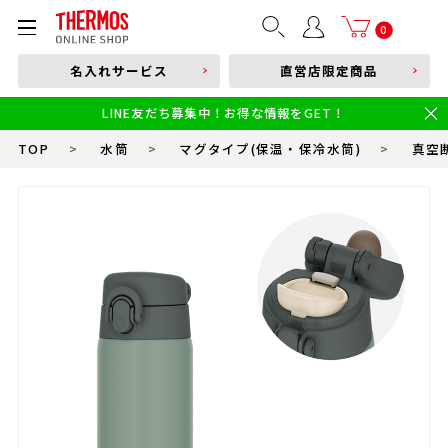
部品購入はこちら
0
名入れサービス
直営店限定商品
本体品番やキーワードを入力
LINE友だち募集中！お得な情報をGET！
限定
食洗機対応
新製品
幼児・園児向け水筒
小学生 低・中学年向け水筒
小学生 中・高学年向け水筒
TOP
>
水筒
>
マグタイプ(保温・保冷水筒)
>
真空断