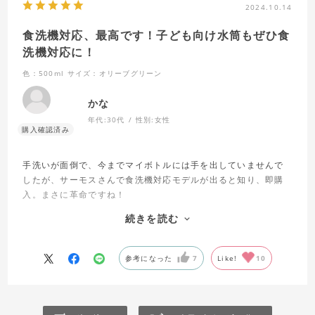
2024.10.14
食洗機対応、最高です！子ども向け水筒もぜひ食
洗機対応に！
色：500ml
サイズ：オリーブグリーン
かな
年代:
30代
性別:
女性
手洗いが面倒で、今までマイボトルには手を出していませんで
したが、サーモスさんで食洗機対応モデルが出ると知り、即購
入。まさに革命ですね！
パーツもシンプルで、ストレスフリーでマイボトルの恩恵が受
続きを読む
けられます。(ペットボトル飲料の購入頻度が減り、かなり節約
になってます。保冷効果も抜群で素晴らしいですね！)
参考になった
7
Like!
10
3才子どもがいるのですが、子ども用水筒も食洗機対応モデルを
発売して欲しいです！絶対ヒットすると思いますので、ぜひよ
ろしくお願いします！