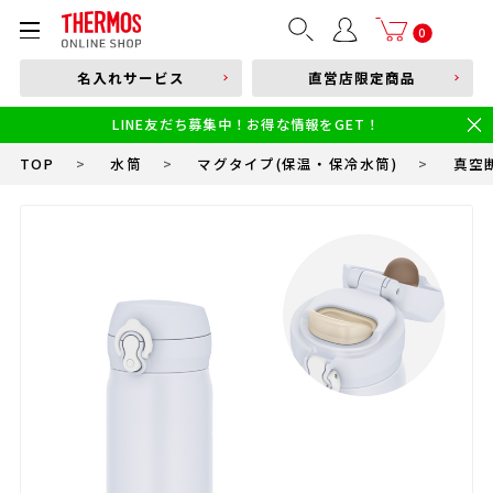
部品購入はこちら
0
名入れサービス
直営店限定商品
本体品番やキーワードを入力
LINE友だち募集中！お得な情報をGET！
限定
食洗機対応
新製品
幼児・園児向け水筒
小学生 低・中学年向け水筒
小学生 中・高学年向け水筒
TOP
>
水筒
>
マグタイプ(保温・保冷水筒)
>
真空断