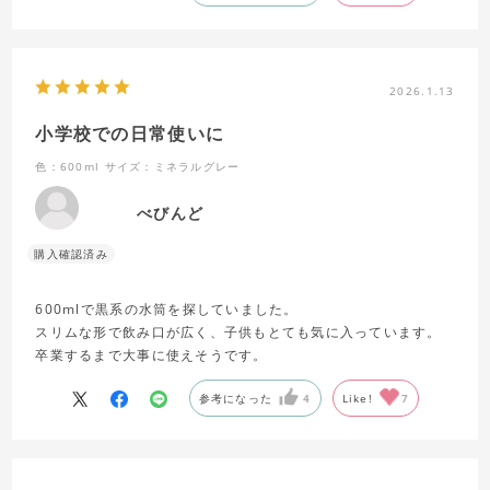
好みとしては通年で使いやすい色合いのほうが好きですが、
これから暑くなっていきますし、その間に使ううちに馴染めそ
うです。
2026.1.13
小学校での日常使いに
色：600ml
サイズ：ミネラルグレー
べびんど
600mlで黒系の水筒を探していました。
スリムな形で飲み口が広く、子供もとても気に入っています。
卒業するまで大事に使えそうです。
参考になった
4
Like!
7