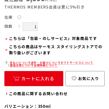
円
(税込)
THERMOS MEMBERS会員は更に5%引き
在庫
○
：
個数
こちらは「包装・のしサービス」対象商品です
こちらの商品はサーモス スタイリングストアでの
弊社での包装・のしを希望される場合は、商品を
取り扱いがございます
カートに入れた後に「会員限定のし・ラッピング
(330円/個)設定へ」ボタンからお手続きくださ
在庫状況につきましては、各店舗までお電話にて
支払いについて
送料・お届けについて
ギフトサービスについて
返品交換について
会員特典について
い。
ご確認ください。
「包装・のしサービス」には、手提げ袋やギフト
店舗紹介ページ
カートに入れる
お気に入り
バッグは含まれておりません。手提げ袋やギフト
バッグを希望される場合は、以下よりご購入をお
この商品に関するお問い合わせ
願いいたします。
通常商品用ギフト用品(バッグ・紙袋)
バリエーション：350ml