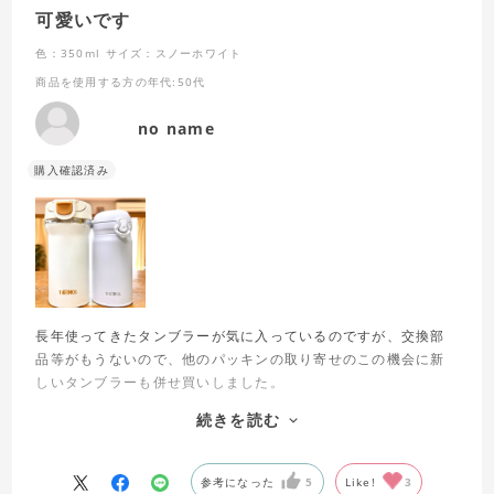
可愛いです
色：350ml
サイズ：スノーホワイト
商品を使用する方の年代
:50代
no name
長年使ってきたタンブラーが気に入っているのですが、交換部
品等がもうないので、他のパッキンの取り寄せのこの機会に新
しいタンブラーも併せ買いしました。
旧いのは360ml。新しいのは350mlですが、小型・軽量化に驚
続きを読む
きました。
これならバッグの中に入れての持ち運びが気軽になります。
色は名称通り、クールな白で、きれいです。
参考になった
5
Like!
3