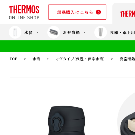
部品購入はこちら
水筒
お弁当箱
食器・卓上
部品購入はこちら
TOP
>
水筒
>
マグタイプ(保温・保冷水筒)
>
真空断熱ケ