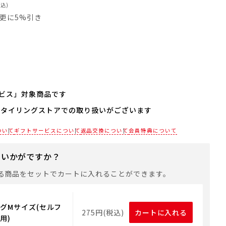
税込)
員は更に5%引き
ビス」対象商品です
スタイリングストアでの取り扱いがございます
される場合は、商品をカートに入れた後に「会員限定のし・
設定へ」ボタンからお手続きください。
各店舗までお電話にてご確認ください。
ついて
ギフトサービスについて
返品交換について
会員特典について
は、手提げ袋やギフトバッグは含まれておりません。手提げ
れる場合は、以下よりご購入をお願いいたします。
にいかがですか？
る商品をセットでカートに入れることができます。
グMサイズ(セルフ
275円(税込)
カートに入れる
用)