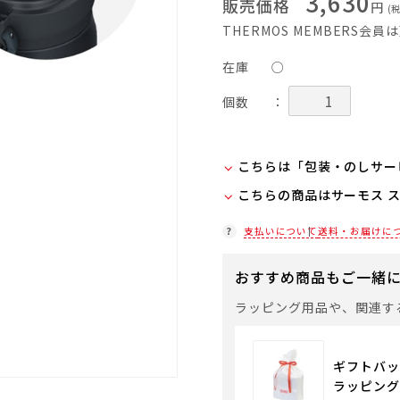
3,630
販売価格
円
(
THERMOS MEMBERS会
在庫
○
個数
：
こちらは「包装・のしサー
こちらの商品はサーモス 
弊社での包装・のしを希望
ラッピング(330円/個)
在庫状況につきましては、
支払いについて
送料・お届けに
「包装・のしサービス」に
店舗紹介ページ
袋やギフトバッグを希望さ
おすすめ商品もご一緒
通常商品用ギフト用品
ラッピング用品や、関連す
ギフトバッ
ラッピング