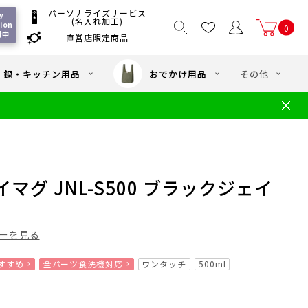
パーソナライズサービス
 
(名入れ加工)
ion 
0
付中
直営店限定商品
国一律550
/ 5,000
以上送料無料
円
円(税込)
・鍋・キッチン用品
おでかけ用品
その他
文
水筒の洗い方
・中学年向け水筒
ギフト
ギフトのご案内
お買い物ガイド
店
よくあるご質問
グ JNL-S500 ブラックジェイ
ーを見る
すすめ
全パーツ食洗機対応
ワンタッチ
500ml