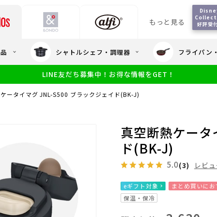
Disney
Collect
もっと見る
好評受
会員5%OFF / 送料全
用品
シャトルシェフ・調理器
フライパン
大量・大口注
LINE友だち募集中！お得な情報をGET！
限定
食洗機対応
新製品
幼児・園児向け水筒
小学生 低
サーモスのe
小学生 中・高学年向け水筒
ータイマグ JNL-S500 ブラックジェイド(BK-J)
アウトレット
サーモス直営
真空断熱ケータイマ
ド(BK-J)
5.0
(3)
レビュ
eギフト対象
まとめ買いにお
保温・保冷