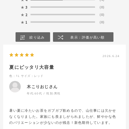
★
3
(0)
★
2
(0)
★
1
(0)
絞り込み
表示：評価が高い順
2026.6.24
夏にピッタリ大容量
色：1L
サイズ：レッド
木こりおじさん
年代:
60代
性別:
男性
暑い夏に冷たいお茶をガブガブ飲めるので、山仕事には欠かせ
なくなりました。家族にも羨ましがられましたが、鮮やかな色
のバリエーションが少ないのが残念！新色期待しています。