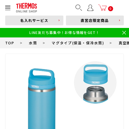
部品購入はこちら
0
名入れサービス
直営店限定商品
本体品番やキーワードを入力
LINE友だち募集中！お得な情報をGET！
限定
食洗機対応
新製品
幼児・園児向け水筒
小学生 低・中学年向け水筒
小学生 中・高学年向け水筒
TOP
>
水筒
>
マグタイプ(保温・保冷水筒)
>
真空断