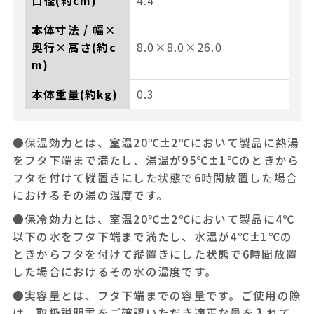
口径(約cm)
4.4
本体寸法 / 幅×
奥行×高さ(約c
8.0×8.0×26.0
m)
本体重量(約kg)
0.3
●保温効力とは、室温20℃±2℃において製品に熱湯
をフタ下端まで満たし、湯温が95℃±1℃のときから
フタを付けて縦置きにした状態で6時間放置した場合
におけるその湯の温度です。
●保冷効力とは、室温20℃±2℃において製品に4℃
以下の水をフタ下端まで満たし、水温が4℃±1℃の
ときからフタを付けて縦置きにした状態で6時間放置
した場合におけるその水の温度です。
●実容量とは、フタ下端までの容量です。ご使用の際
は、取扱説明書をご確認いただき適正な量を入れて