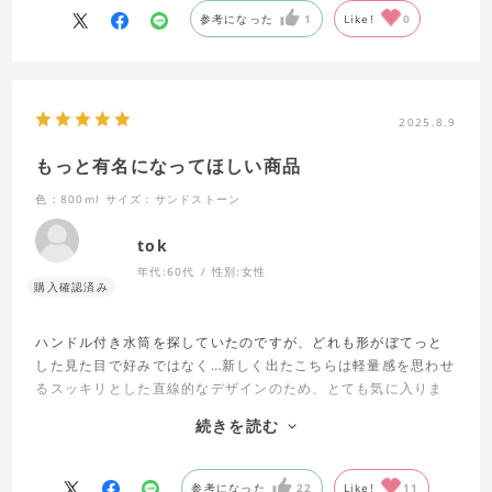
参考になった
1
Like!
0
2025.8.9
もっと有名になってほしい商品
色：800ml
サイズ：サンドストーン
tok
年代:
60代
性別:
女性
ハンドル付き水筒を探していたのですが、どれも形がぼてっと
した見た目で好みではなく…新しく出たこちらは軽量感を思わせ
るスッキリとした直線的なデザインのため、とても気に入りま
した。
続きを読む
塗装の質感はパウダーコーティングの凸凹×サラサラ感があり、
滑りもせず引っかかりもせず持ちやすいです。
参考になった
22
Like!
11