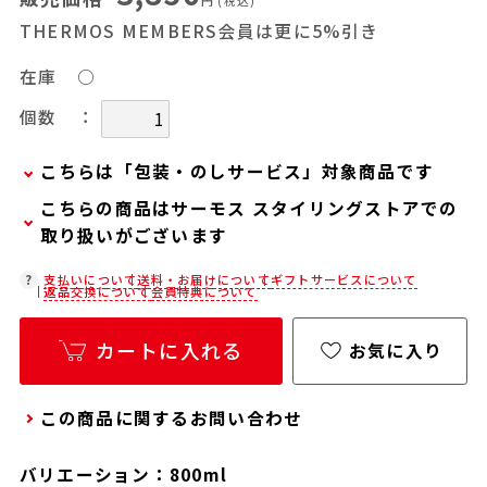
円
(税込)
THERMOS MEMBERS会員は更に5%引き
在庫
○
：
個数
こちらは「包装・のしサービス」対象商品です
こちらの商品はサーモス スタイリングストアでの
弊社での包装・のしを希望される場合は、商品を
取り扱いがございます
カートに入れた後に「会員限定のし・ラッピング
(330円/個)設定へ」ボタンからお手続きくださ
在庫状況につきましては、各店舗までお電話にて
支払いについて
送料・お届けについて
ギフトサービスについて
返品交換について
会員特典について
い。
ご確認ください。
「包装・のしサービス」には、手提げ袋やギフト
店舗紹介ページ
カートに入れる
お気に入り
バッグは含まれておりません。手提げ袋やギフト
バッグを希望される場合は、以下よりご購入をお
この商品に関するお問い合わせ
願いいたします。
通常商品用ギフト用品(バッグ・紙袋)
バリエーション：800ml