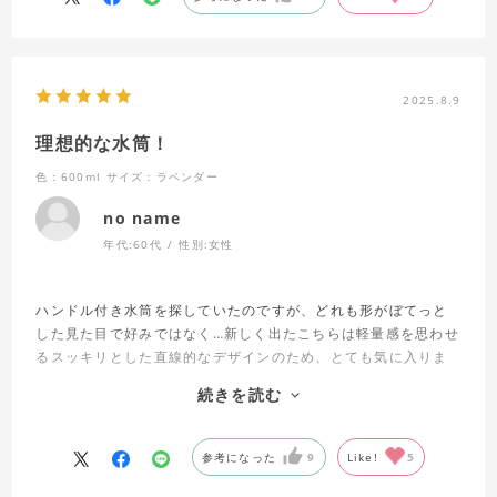
【気に入ったポイント】
･飲み口の口当たりが良い
･飲み口が広くてフチが鼻に当たりにくい
･パーツが少なく洗いやすい形状
2025.8.9
･フタリングのグリップ力で開け閉めしやすい
･フタリングの付け外しが簡単(蓋側に爪を引っかけやすい窪み
理想的な水筒！
があり、リング内側に位置合わせの凸部分があるのがとても良
いです！)
色：600ml
サイズ：ラベンダー
no name
水滴はまれに垂れますが、無塗装部分で留まってそれ以上流れ
落ちることはないです。
年代:
60代
性別:
女性
直営店とユニー系列の限定品とのことで、なかなか実物を見れ
る機会が少ないと思いますが、どの色も綺麗で失敗がないで
ハンドル付き水筒を探していたのですが、どれも形がぼてっと
す。投稿されているSTAFF SNAPの色味が参考になります。
した見た目で好みではなく…新しく出たこちらは軽量感を思わせ
こちらがサーモスを代表する商品としてもっと広まってほしい
るスッキリとした直線的なデザインのため、とても気に入りま
し、簡単に廃盤になってほしくないです。
した。
続きを読む
塗装の質感はパウダーコーティングの凸凹×サラサラ感があり、
サンドストーンは商品画像よりも黄みが少ない綺麗なベージュ
滑りもせず引っかかりもせず持ちやすいです。
で、真空断熱スポーツボトルFJUシリーズのサンドと結構似てい
ます。(こちらのほうがやや綺麗目な感じ)
参考になった
9
Like!
5
【気に入ったポイント】
･飲み口の口当たりが良い