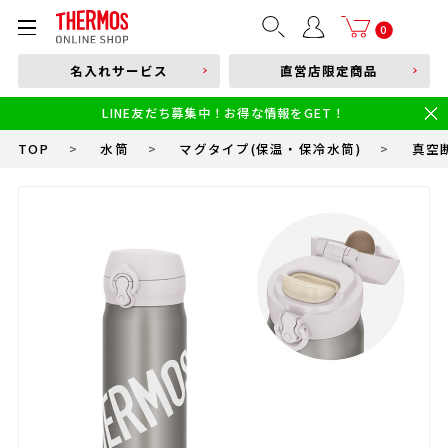
部品購入はこちら
0
名入れサービス
直営店限定商品
本体品番やキーワードを入力
LINE友だち募集中！お得な情報をGET！
限定
食洗機対応
新製品
幼児・園児向け水筒
小学生 低・中学年向け水筒
小学生 中・高学年向け水筒
TOP
>
水筒
>
マグタイプ(保温・保冷水筒)
>
真空断