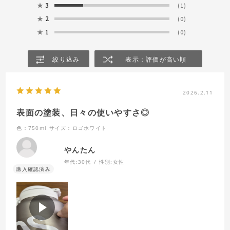
★
3
(1)
★
2
(0)
★
1
(0)
絞り込み
表示：評価が高い順
2026.2.11
表面の塗装、日々の使いやすさ◎
色：750ml
サイズ：ロゴホワイト
やんたん
年代:
30代
性別:
女性