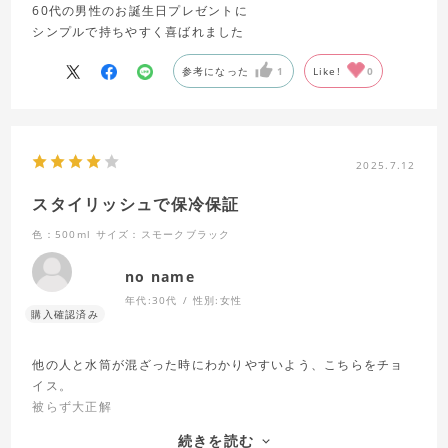
60代の男性のお誕生日プレゼントに
シンプルで持ちやすく喜ばれました
参考になった
1
Like!
0
2025.7.12
スタイリッシュで保冷保証
色：500ml
サイズ：スモークブラック
no name
年代:
30代
性別:
女性
他の人と水筒が混ざった時にわかりやすいよう、こちらをチョ
イス。
被らず大正解
リニューアル前の蓋で慣れていたのでまだ閉めにくさは感じま
続きを読む