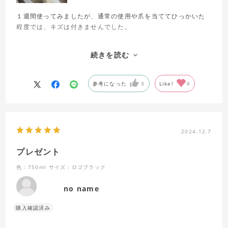
１週間使ってみましたが、通常の使用や爪を当ててひっかいた
程度では、キズは付きませんでした。
(使ってみた感覚ですが、リュックの中で鍵とぶつかりあったり
続きを読む
しなければ、キズは付かなさそう）
パッキンや部品の付け外しも手間なく、全て食洗機にかけら
参考になった
3
Like!
0
れ、とても気に入っています。
2024.12.7
プレゼント
色：750ml
サイズ：ロゴブラック
no name