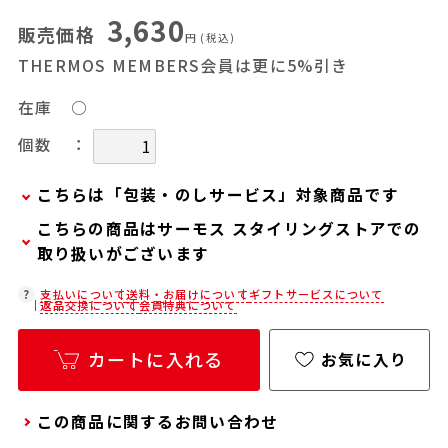
3,630
販売価格
円
(税込)
THERMOS MEMBERS会員は更に5%引き
在庫
○
：
個数
こちらは「包装・のしサービス」対象商品です
こちらの商品はサーモス スタイリングストアでの
弊社での包装・のしを希望される場合は、商品を
取り扱いがございます
カートに入れた後に「会員限定のし・ラッピング
(330円/個)設定へ」ボタンからお手続きくださ
在庫状況につきましては、各店舗までお電話にて
支払いについて
送料・お届けについて
ギフトサービスについて
返品交換について
会員特典について
い。
ご確認ください。
「包装・のしサービス」には、手提げ袋やギフト
店舗紹介ページ
カートに入れる
お気に入り
バッグは含まれておりません。手提げ袋やギフト
バッグを希望される場合は、以下よりご購入をお
この商品に関するお問い合わせ
願いいたします。