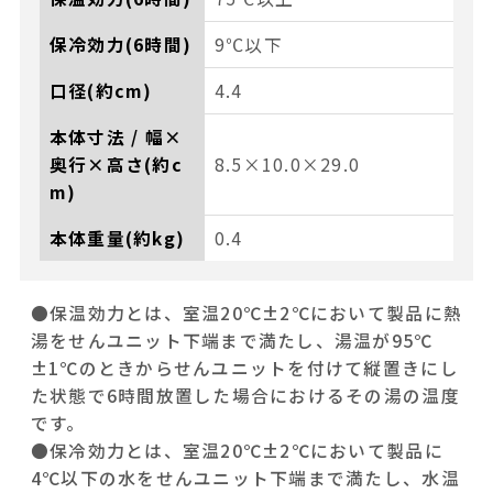
保冷効力(6時間)
9℃以下
口径(約cm)
4.4
本体寸法 / 幅×
奥行×高さ(約c
8.5×10.0×29.0
m)
本体重量(約kg)
0.4
●保温効力とは、室温20℃±2℃において製品に熱
湯をせんユニット下端まで満たし、湯温が95℃
±1℃のときからせんユニットを付けて縦置きにし
た状態で6時間放置した場合におけるその湯の温度
です。
●保冷効力とは、室温20℃±2℃において製品に
4℃以下の水をせんユニット下端まで満たし、水温