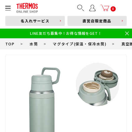
部品購入はこちら
0
名入れサービス
直営店限定商品
本体品番やキーワードを入力
LINE友だち募集中！お得な情報をGET！
限定
食洗機対応
新製品
幼児・園児向け水筒
小学生 低・中学年向け水筒
小学生 中・高学年向け水筒
TOP
>
水筒
>
マグタイプ(保温・保冷水筒)
>
真空断