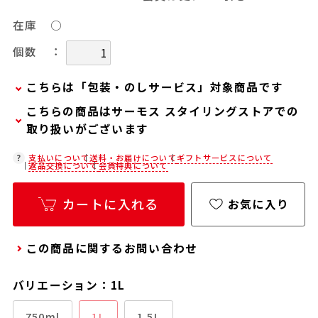
在庫
○
：
個数
こちらは「包装・のしサービス」対象商品です
こちらの商品はサーモス スタイリングストアでの
弊社での包装・のしを希望される場合は、商品を
取り扱いがございます
カートに入れた後に「会員限定のし・ラッピング
(330円/個)設定へ」ボタンからお手続きくださ
在庫状況につきましては、各店舗までお電話にて
支払いについて
送料・お届けについて
ギフトサービスについて
返品交換について
会員特典について
い。
ご確認ください。
「包装・のしサービス」には、手提げ袋やギフト
店舗紹介ページ
カートに入れる
お気に入り
バッグは含まれておりません。手提げ袋やギフト
バッグを希望される場合は、以下よりご購入をお
この商品に関するお問い合わせ
願いいたします。
通常商品用ギフト用品(バッグ・紙袋)
バリエーション：1L
750ml
1L
1.5L