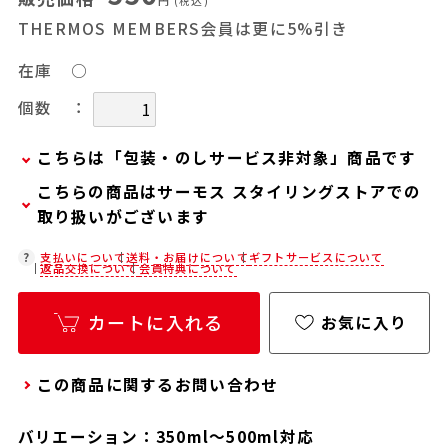
円
(税込)
THERMOS MEMBERS会員は更に5%引き
在庫
○
：
個数
こちらは「包装・のしサービス非対象」商品です
こちらの商品はサーモス スタイリングストアでの
当商品は弊社でのお包みには対応しておりませ
取り扱いがございます
ん。
お客様ご自身で包装する際にお使いいただけるギ
在庫状況につきましては、各店舗までお電話にて
支払いについて
送料・お届けについて
ギフトサービスについて
返品交換について
会員特典について
フト用品をご用意しておりますので、セルフラッ
ご確認ください。
ピング用のギフトバッグや手提げ袋が必要な場合
店舗紹介ページ
カートに入れる
お気に入り
は、以下より合わせてご購入ください。
通常商品用ギフト用品
この商品に関するお問い合わせ
パーソナライズサービス用ギフト用品
バリエーション：350ml～500ml対応