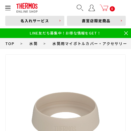
部品購入はこちら
0
名入れサービス
直営店限定商品
本体品番やキーワードを入力
LINE友だち募集中！お得な情報をGET！
限定
食洗機対応
新製品
幼児・園児向け水筒
小学生 低・中学年向け水筒
小学生 中・高学年向け水筒
TOP
>
水筒
>
水筒用マイボトルカバー・アクセサリー