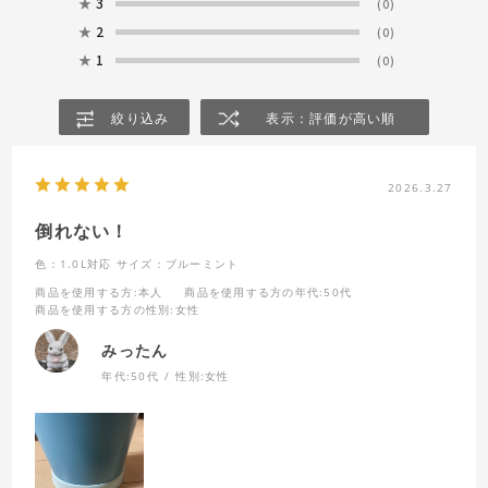
★
3
(0)
★
2
(0)
★
1
(0)
絞り込み
表示：評価が高い順
2026.3.27
倒れない！
色：1.0L対応
サイズ：ブルーミント
商品を使用する方
:本人
商品を使用する方の年代
:50代
商品を使用する方の性別
:女性
みったん
年代:
50代
性別:
女性