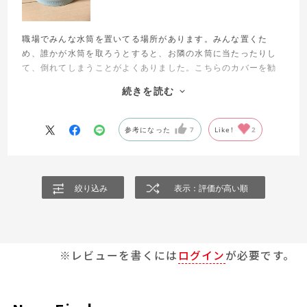
職場でみんな水筒を置いてる場所があります。みんな置くた
め、誰かが水筒を取ろうとすると、お隣の水筒に当たったりし
て、倒れてしまうことがよくありました。こちらのカバーを勧
められて買い、付けてみたところ、すごく安定して、倒れにく
続きを読む
くなりました！色も水筒と良くあっていて、気に入ってます。
あと、参考までに、私の買った水筒が800mlだったのですが、
こちらの1L用で良かったです。底がしっかりとしていて、倒れ
参考になった
7
Like!
2
にくいのが助かります。
絞り込み
表示：評価が高い順
※レビューを書くには
ログイン
が必要です。