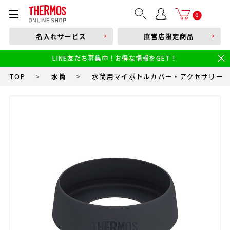
部品購入はこちら
0
名入れサービス
直営店限定商品
本体品番やキーワードを入力
LINE友だち募集中！お得な情報をGET！
限定
食洗機対応
新製品
幼児・園児向け水筒
小学生 低・中学年向け水筒
小学生 中・高学年向け水筒
TOP
>
水筒
>
水筒用マイボトルカバー・アクセサリー