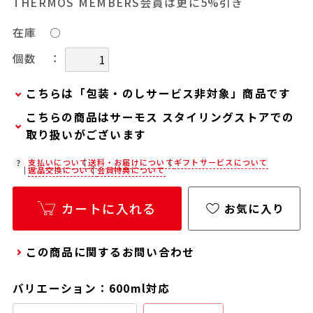
THERMOS MEMBERS会員は更に5%引き
在庫
○
：
個数
こちらは「包装・のしサービス非対象」商品です
こちらの商品はサーモス スタイリングストアでの
当商品は弊社でのお包みには対応しておりませ
取り扱いがございます
ん。
お客様ご自身で包装する際にお使いいただけるギ
在庫状況につきましては、各店舗までお電話にて
支払いについて
送料・お届けについて
ギフトサービスについて
返品交換について
会員特典について
フト用品をご用意しておりますので、セルフラッ
ご確認ください。
ピング用のギフトバッグや手提げ袋が必要な場合
店舗紹介ページ
カートに入れる
お気に入り
は、以下より合わせてご購入ください。
通常商品用ギフト用品
この商品に関するお問い合わせ
パーソナライズサービス用ギフト用品
バリエーション：600ml対応