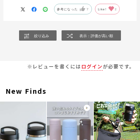
あと、参考までに、私の買った水筒が800mlだったのですが、
こちらの1L用で良かったです。底がしっかりとしていて、倒れ
参考になった
7
Like!
2
にくいのが助かります。
絞り込み
表示：評価が高い順
※レビューを書くには
ログイン
が必要です。
New Finds