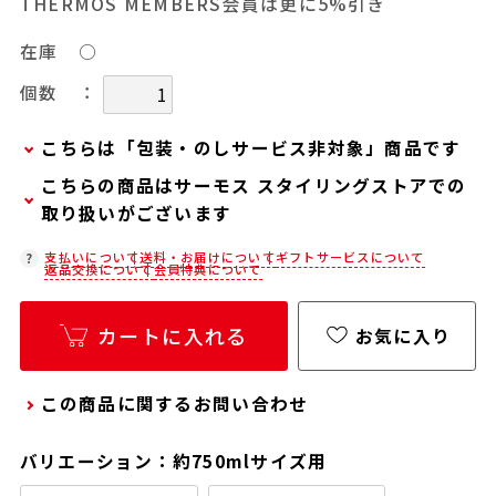
THERMOS MEMBERS会員は更に5%引き
在庫
○
：
個数
こちらは「包装・のしサービス非対象」商品です
こちらの商品はサーモス スタイリングストアでの
当商品は弊社でのお包みには対応しておりませ
取り扱いがございます
ん。
お客様ご自身で包装する際にお使いいただけるギ
在庫状況につきましては、各店舗までお電話にて
支払いについて
送料・お届けについて
ギフトサービスについて
返品交換について
会員特典について
フト用品をご用意しておりますので、セルフラッ
ご確認ください。
ピング用のギフトバッグや手提げ袋が必要な場合
店舗紹介ページ
カートに入れる
は、以下より合わせてご購入ください。
お気に入り
通常商品用ギフト用品
この商品に関するお問い合わせ
パーソナライズサービス用ギフト用品
バリエーション：約750mlサイズ用