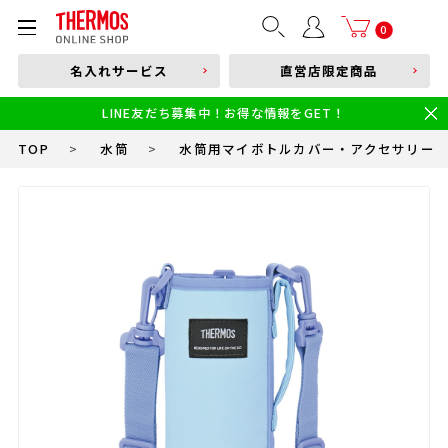
部品購入はこちら
0
名入れサービス
直営店限定商品
本体品番やキーワードを入力
LINE友だち募集中！お得な情報をGET！
限定
食洗機対応
新製品
幼児・園児向け水筒
小学生 低・中学年向け水筒
小学生 中・高学年向け水筒
TOP
>
水筒
>
水筒用マイボトルカバー・アクセサリー