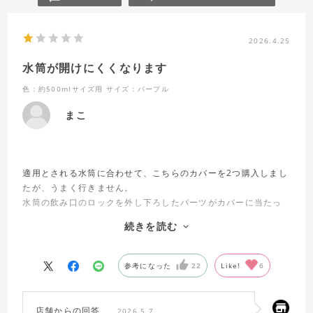
2026.4.25
水筒が開けにくくなります
色：約500mlサイズ用
サイズ：パープル
まこ
適用とされる水筒に合わせて、こちらのカバーを2つ購入しまし
たが、うまく行きません。
水筒の飲み口のロックを外し下ろしたパーツがカバーに当たっ
てしまうため、非常に開けにくいです。
続きを読む
ロックを外し、更にボタンを押すと水筒の蓋が開く仕組みです
が、まずロックのパーツがカバーに引っかかってしまうので、
次に押すボタンがしっかり奥まで押せず、蓋が開きません。
参考になった
22
Like!
6
仕方なく新しいものを購入するまで使うつもりですが、カバー
のヘリを少し指で下げながら水筒を開けています。
子供用に購入しました。水筒はカスタマイズまでしたので、と
店舗からの回答
2026.5.7