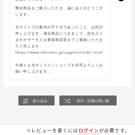
ても楽しみにしていました。買い間違えたのかな？と思いまし
弊社商品をご購入いただき、誠にありがとうござ
た。マイページで購入履歴を確認しましたが、サイズや水筒の
います。
種類とカバーの組み合わせを間違えた訳ではありませんでし
た。
当サイトでの案内が不十分であったこと、お詫び
万一、間違えていたならば、今からでも教えていただきたいの
申し上げます。適合商品につきまして、恐れ入り
と、オンラインショッピングで正しく選択できるようにサイト
ますがサーモスお客様相談室までご連絡いただき
を改善してほしいです。
たく存じます。
https://www.thermos.jp/support/order.html
今後とも当オンラインショップを何卒よろしくお
願い申し上げます。
絞り込み
表示：評価が高い順
※レビューを書くには
ログイン
が必要です。