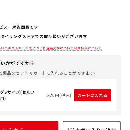
ビス」対象商品です
スタイリングストアでの取り扱いがございます
される場合は、商品をカートに入れた後に「会員限定のし・
設定へ」ボタンからお手続きください。
各店舗までお電話にてご確認ください。
ついて
ギフトサービスについて
返品交換について
会員特典について
は、手提げ袋やギフトバッグは含まれておりません。手提げ
れる場合は、以下よりご購入をお願いいたします。
にいかがですか？
る商品をセットでカートに入れることができます。
グSサイズ(セルフ
220円(税込)
カートに入れる
用)