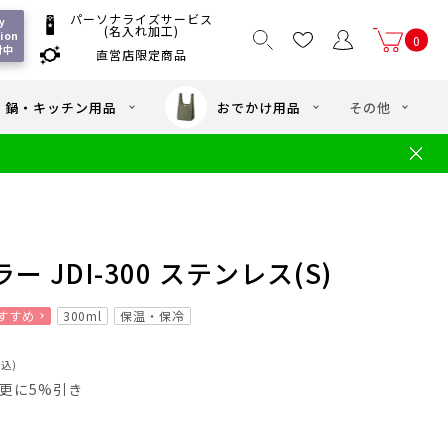
パーソナライズサービス
 
(名入れ加工)
ion 
0
付中
直営店限定商品
国一律550
/ 5,000
以上送料無料
円
円(税込)
・鍋・キッチン用品
おでかけ用品
その他
文
水筒の洗い方
・中学年向け水筒
ギフト
ギフトのご案内
お買い物ガイド
店
よくあるご質問
 JDI-300 ステンレス(S)
すすめ
300ml
保温・保冷
税込)
員は更に5%引き