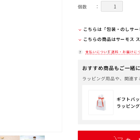
個数
：
こちらは「包装・のしサー
こちらの商品はサーモス 
弊社での包装・のしを希望
ラッピング(330円/個)
在庫状況につきましては、
支払いについて
送料・お届けに
「包装・のしサービス」に
店舗紹介ページ
袋やギフトバッグを希望さ
おすすめ商品もご一緒
通常商品用ギフト用品
ラッピング用品や、関連す
ギフトバッ
ラッピング