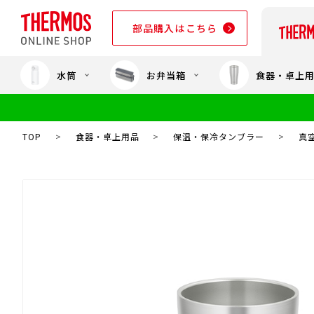
部品購入はこちら
水筒
お弁当箱
食器・卓上
部品購入はこちら
TOP
>
食器・卓上用品
>
保温・保冷タンブラー
>
真空