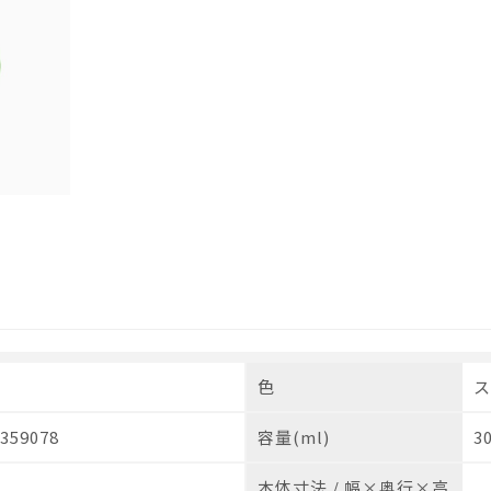
色
ス
359078
容量(ml)
3
本体寸法 / 幅×奥行×高