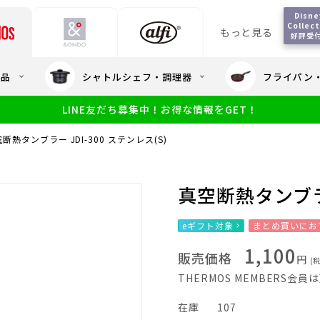
Disney
Collect
もっと見る
好評受
会員5%OFF / 送料全
用品
シャトルシェフ・調理器
フライパン
大量・大口注
LINE友だち募集中！お得な情報をGET！
限定
食洗機対応
新製品
幼児・園児向け水筒
小学生 低
サーモスのe
小学生 中・高学年向け水筒
断熱タンブラー JDI-300 ステンレス(S)
アウトレット
サーモス直営
真空断熱タンブラー
eギフト対象
まとめ買いにお
1,100
販売価格
円
(
THERMOS MEMBERS会
在庫
107