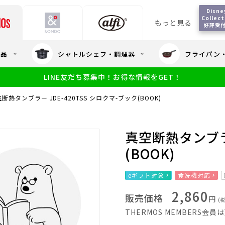
Disney
Collect
もっと見る
好評受
会員5%OFF / 送料全
用品
シャトルシェフ・調理器
フライパン
大量・大口注
LINE友だち募集中！お得な情報をGET！
限定
食洗機対応
新製品
幼児・園児向け水筒
小学生 低
サーモスのe
小学生 中・高学年向け水筒
断熱タンブラー JDE-420TSS シロクマ-ブック(BOOK)
アウトレット
サーモス直営
真空断熱タンブラー
(BOOK)
eギフト対象
食洗機対応
2,860
販売価格
円
(
THERMOS MEMBERS会