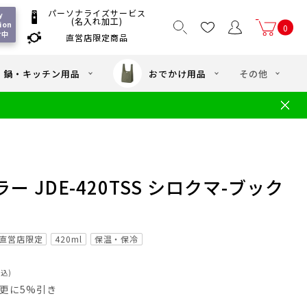
パーソナライズサービス
 
(名入れ加工)
ion 
0
付中
直営店限定商品
国一律550
/ 5,000
以上送料無料
円
円(税込)
・鍋・キッチン用品
おでかけ用品
その他
文
水筒の洗い方
・中学年向け水筒
ギフト
ギフトのご案内
お買い物ガイド
店
よくあるご質問
 JDE-420TSS シロクマ-ブック
直営店限定
420ml
保温・保冷
税込)
員は更に5%引き