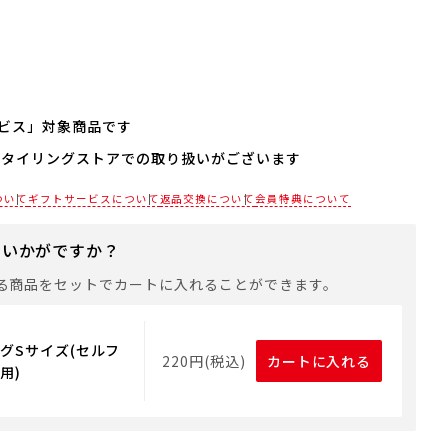
ビス」対象商品です
スタイリングストアでの取り扱いがございます
される場合は、商品をカートに入れた後に「会員限定のし・
設定へ」ボタンからお手続きください。
各店舗までお電話にてご確認ください。
ついて
ギフトサービスについて
返品交換について
会員特典について
は、手提げ袋やギフトバッグは含まれておりません。手提げ
れる場合は、以下よりご購入をお願いいたします。
にいかがですか？
る商品をセットでカートに入れることができます。
グSサイズ(セルフ
220円(税込)
カートに入れる
用)