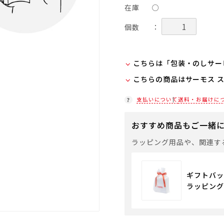
在庫
○
個数
：
こちらは「包装・のしサー
こちらの商品はサーモス 
弊社での包装・のしを希望
ラッピング(330円/個)
在庫状況につきましては、
支払いについて
送料・お届けに
「包装・のしサービス」に
店舗紹介ページ
袋やギフトバッグを希望さ
おすすめ商品もご一緒
通常商品用ギフト用品
ラッピング用品や、関連す
ギフトバッ
ラッピング