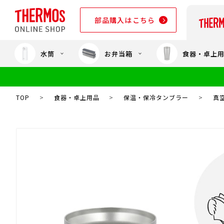
部品購入はこちら
水筒
お弁当箱
食器・卓上
部品購入はこちら
TOP
>
食器・卓上用品
>
保温・保冷タンブラー
>
真空