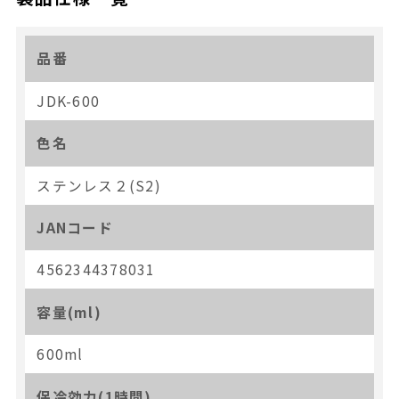
品番
JDK-600
色名
ステンレス２(S2)
JANコード
4562344378031
容量(ml)
600ml
保冷効力(1時間)