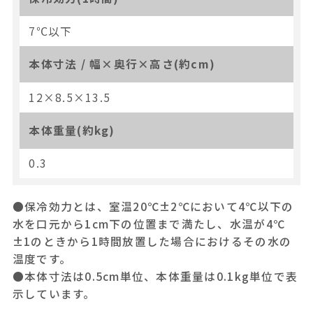
7℃以下
本体寸法 / 幅×奥行×高さ(約cm)
12×8.5×13.5
本体重量(約kg)
0.3
●保冷効力とは、室温20℃±2℃において4℃以下の
水を口元から1cm下の位置まで満たし、水温が4℃
±1のときから1時間放置した場合におけるその水の
温度です。
●本体寸法は0.5cm単位、本体重量は0.1kg単位で表
示しています。