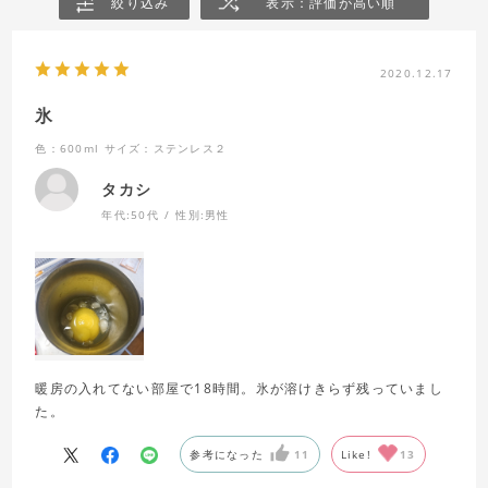
絞り込み
表示：評価が高い順
2020.12.17
氷
色：600ml
サイズ：ステンレス２
タカシ
年代:
50代
性別:
男性
暖房の入れてない部屋で18時間。氷が溶けきらず残っていまし
た。
参考になった
11
Like!
13