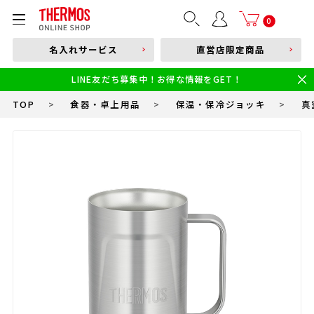
部品購入はこちら
0
名入れサービス
直営店限定商品
本体品番やキーワードを入力
LINE友だち募集中！お得な情報をGET！
限定
食洗機対応
新製品
幼児・園児向け水筒
小学生 低・中学年向け水筒
小学生 中・高学年向け水筒
TOP
>
食器・卓上用品
>
保温・保冷ジョッキ
>
真