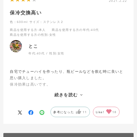
2021.2.22
保冷交換高い
色：600ml
サイズ：ステンレス２
商品を使用する方
:本人
商品を使用する方の年代
:40代
商品を使用する方の性別
:女性
とこ
年代:
40代
性別:
女性
自宅でチューハイを作ったり、瓶ビールなどを飲む時に良いと
思い購入しました。
保冷効果は高いです。
氷が溶けきらないので、薄まりにくいし、2杯目も氷が少なくて
続きを読む
済みます。
時々、飲み物が薄まりにくいので、格安ワインをロックにして
飲んでいますが、満足しています。
参考になった
11
Like!
18
ジョッキが少し重いので、小さめの600mlにしましたが、食洗
機でも洗いやすくて良かったなと思っています。