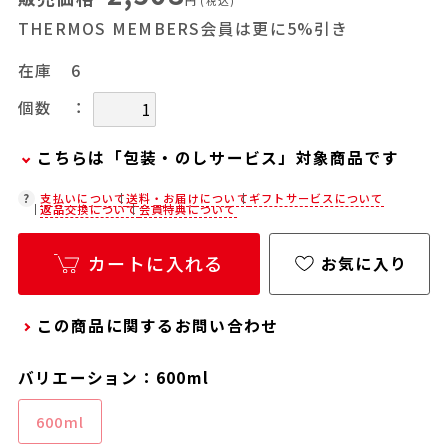
円
(税込)
THERMOS MEMBERS会員は更に5%引き
在庫
6
：
個数
こちらは「包装・のしサービス」対象商品です
弊社での包装・のしを希望される場合は、商品を
支払いについて
送料・お届けについて
ギフトサービスについて
返品交換について
会員特典について
カートに入れた後に「会員限定のし・ラッピング
(330円/個)設定へ」ボタンからお手続きくださ
カートに入れる
お気に入り
い。
「包装・のしサービス」には、手提げ袋やギフト
この商品に関するお問い合わせ
バッグは含まれておりません。手提げ袋やギフト
バッグを希望される場合は、以下よりご購入をお
バリエーション：600ml
願いいたします。
通常商品用ギフト用品(バッグ・紙袋)
600ml