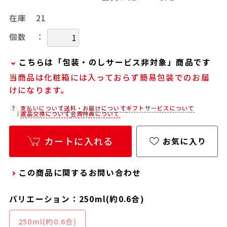
在庫
21
：
個数
こちらは「包装・のしサービス非対象」商品です
当商品は化粧箱には入っておらず簡易包装でのお届
当商品は弊社でのお包みには対応しておりませ
けになります。
ん。
お客様ご自身で包装する際にお使いいただけるギ
支払いについて
送料・お届けについて
ギフトサービスについて
返品交換について
会員特典について
フト用品をご用意しておりますので、セルフラッ
ピング用のギフトバッグや手提げ袋が必要な場合
カートに入れる
お気に入り
は、以下より合わせてご購入ください。
通常商品用ギフト用品
この商品に関するお問い合わせ
パーソナライズサービス用ギフト用品
バリエーション：250ml(約0.6合)
250ml(約0.6合)