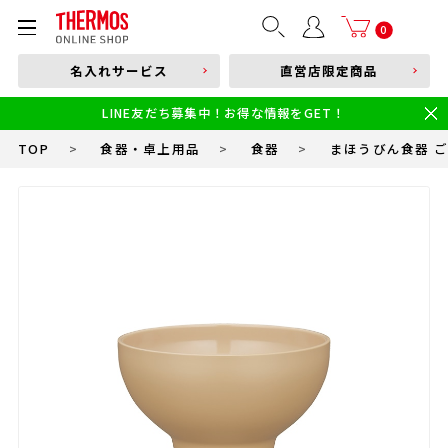
部品購入はこちら
0
名入れサービス
直営店限定商品
本体品番やキーワードを入力
LINE友だち募集中！お得な情報をGET！
限定
食洗機対応
新製品
幼児・園児向け水筒
小学生 低・中学年向け水筒
小学生 中・高学年向け水筒
TOP
>
食器・卓上用品
>
食器
>
まほうびん食器 ごはん