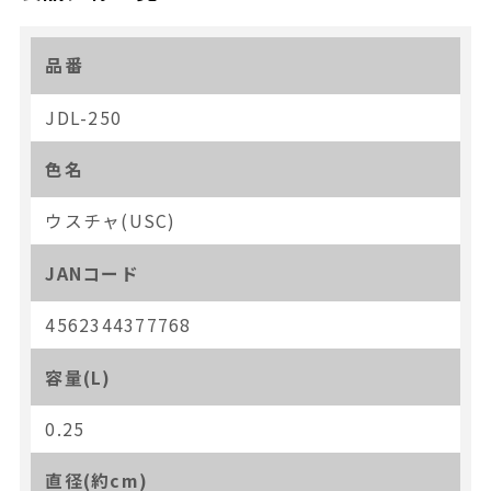
品番
JDL-250
色名
ウスチャ(USC)
JANコード
4562344377768
容量(L)
0.25
直径(約cm)