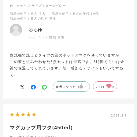
色：Mサイズ
サイズ：ダークグレー
商品を使用する方
:本人
商品を使用する方の年代
:30代
商品を使用する方の性別
:男性
ゆゆゆ
年代:
30代
性別:
男性
食洗機で洗えるタイプの黒のポットとマグを使っていますが、
この蓋と組み合わせた3点セットは最高です。3時間ぐらいは余
裕で保温してくれています。統一感あるデザインもいいですね
ぇ。
参考になった
4
Like!
5
2025.3.8
マグカップ用フタ(450ml)
色：Lサイズ
サイズ：ブラウン