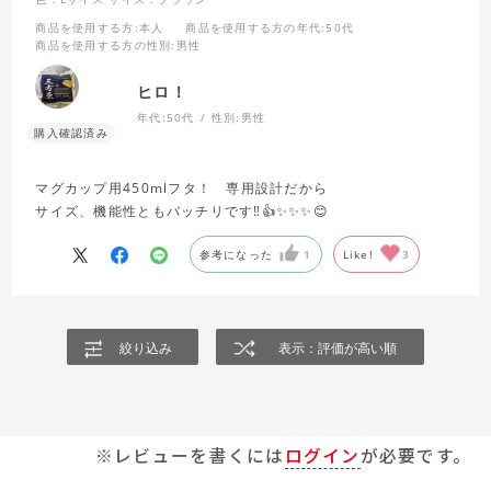
商品を使用する方
:本人
商品を使用する方の年代
:50代
商品を使用する方の性別
:男性
ヒロ！
年代:
50代
性別:
男性
マグカップ用450mlフタ！ 専用設計だから
サイズ、機能性ともバッチリです‼️👍✨✨✨😊
参考になった
1
Like!
3
絞り込み
表示：評価が高い順
※レビューを書くには
ログイン
が必要です。