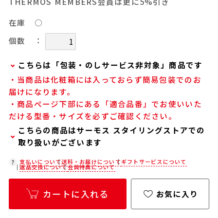
THERMOS MEMBERS会員は更に5%引き
在庫
○
：
個数
こちらは「包装・のしサービス非対象」商品です
・当商品は化粧箱には入っておらず簡易包装でのお
当商品は弊社でのお包みには対応しておりませ
届けになります。
ん。
・商品ページ下部にある「適合品番」でお使いいた
お客様ご自身で包装する際にお使いいただけるギ
だける型番・サイズを必ずご確認ください。
フト用品をご用意しておりますので、セルフラッ
こちらの商品はサーモス スタイリングストアでの
ピング用のギフトバッグや手提げ袋が必要な場合
取り扱いがございます
は、以下より合わせてご購入ください。
在庫状況につきましては、各店舗までお電話にて
通常商品用ギフト用品
支払いについて
送料・お届けについて
ギフトサービスについて
返品交換について
会員特典について
ご確認ください。
パーソナライズサービス用ギフト用品
店舗紹介ページ
カートに入れる
お気に入り