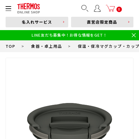
部品購入はこちら
0
名入れサービス
直営店限定商品
本体品番やキーワードを入力
LINE友だち募集中！お得な情報をGET！
限定
食洗機対応
新製品
幼児・園児向け水筒
小学生 低・中学年向け水筒
小学生 中・高学年向け水筒
TOP
>
食器・卓上用品
>
保温・保冷マグカップ・カッ