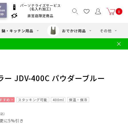
パーソナライズサービス
 
(名入れ加工)
ion 
0
付中
直営店限定商品
国一律550
/ 5,000
以上送料無料
円
円(税込)
・鍋・キッチン用品
おでかけ用品
その他
文
水筒の洗い方
・中学年向け水筒
ギフト
ギフトのご案内
お買い物ガイド
店
よくあるご質問
 JDV-400C パウダーブルー
すすめ
スタッキング可能
400ml
保温・保冷
税込)
員は更に5%引き