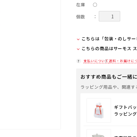
在庫
○
個数
：
こちらは「包装・のしサー
こちらの商品はサーモス 
弊社での包装・のしを希望
ラッピング(330円/個)
在庫状況につきましては、
支払いについて
送料・お届けに
「包装・のしサービス」に
店舗紹介ページ
袋やギフトバッグを希望さ
おすすめ商品もご一緒
通常商品用ギフト用品
ラッピング用品や、関連す
ギフトバッ
ラッピング