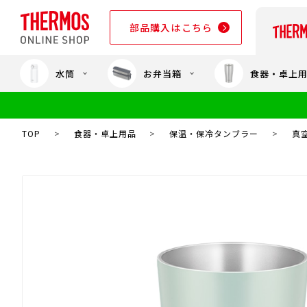
部品購入はこちら
水筒
お弁当箱
食器・卓上
部品購入はこちら
TOP
>
食器・卓上用品
>
保温・保冷タンブラー
>
真空