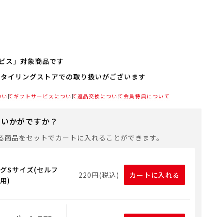
ビス」対象商品です
スタイリングストアでの取り扱いがございます
される場合は、商品をカートに入れた後に「会員限定のし・
設定へ」ボタンからお手続きください。
各店舗までお電話にてご確認ください。
ついて
ギフトサービスについて
返品交換について
会員特典について
は、手提げ袋やギフトバッグは含まれておりません。手提げ
れる場合は、以下よりご購入をお願いいたします。
にいかがですか？
る商品をセットでカートに入れることができます。
グSサイズ(セルフ
220円(税込)
カートに入れる
用)