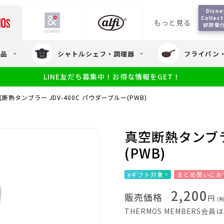
Disney
Collect
もっと見る
好評受
会員5%OFF / 送料全
用品
シャトルシェフ・調理器
フライパン
大量・大口注
LINE友だち募集中！お得な情報をGET！
限定
食洗機対応
新製品
幼児・園児向け水筒
小学生 低
サーモスのe
小学生 中・高学年向け水筒
断熱タンブラー JDV-400C パウダーブルー(PWB)
アウトレット
サーモス直営
真空断熱タンブラー
(PWB)
eギフト対象
まとめ買いにお
2,200
販売価格
円
(
THERMOS MEMBERS会