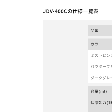
JDV-400C
の仕様一覧表
品番
カラー
ミストピンク
パウダーブル
ダークグレー
容量(ml)
保冷効力(1