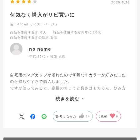
2025.5.26
何気なく購入がリピ買いに
色：450ml
サイズ：ベージュ
商品を使用する方
:本人
商品を使用する方の年代
:20代
商品を使用する方の性別
:女性
no name
年代:
20代
性別:
女性
自宅用のマグカップが壊れたので何気なくカラーが好みだった
のと持ちやすさで購入しました。
ですが使ってみると、容量のちょうど良さはもちろん、飲み方
が大きくて底まで洗いやすく、そこが丸いので茶渋などが溜ま
続きを読む
りにくくてお気に入りになって職場用にもう一つ購入しまし
た。
製品自体は満点で欠点がないのですが、強いてあげるとすれば
参考になった
14
Like!
6
底の注意書きシールの強度が強すぎて、剥がして利用したい場
合は粘着が残るので手間がかかるくらいですかね…。