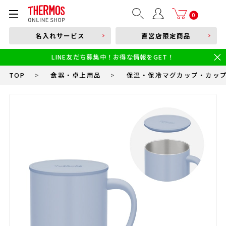
部品購入はこちら
0
名入れサービス
直営店限定商品
本体品番やキーワードを入力
LINE友だち募集中！お得な情報をGET！
限定
食洗機対応
新製品
幼児・園児向け水筒
小学生 低・中学年向け水筒
小学生 中・高学年向け水筒
TOP
>
食器・卓上用品
>
保温・保冷マグカップ・カッ