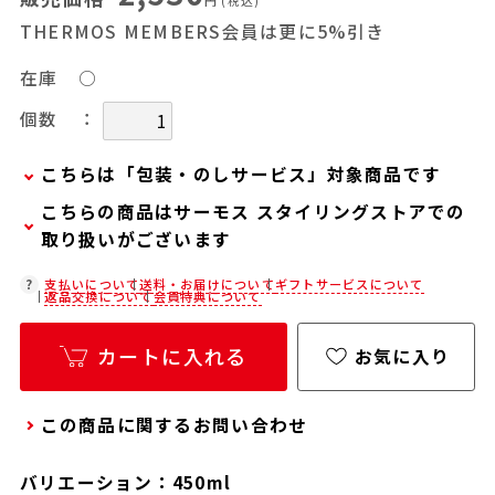
円
(税込)
THERMOS MEMBERS会員は更に5%引き
在庫
○
：
個数
こちらは「包装・のしサービス」対象商品です
こちらの商品はサーモス スタイリングストアでの
弊社での包装・のしを希望される場合は、商品を
取り扱いがございます
カートに入れた後に「会員限定のし・ラッピング
(330円/個)設定へ」ボタンからお手続きくださ
在庫状況につきましては、各店舗までお電話にて
支払いについて
送料・お届けについて
ギフトサービスについて
返品交換について
会員特典について
い。
ご確認ください。
「包装・のしサービス」には、手提げ袋やギフト
店舗紹介ページ
カートに入れる
お気に入り
バッグは含まれておりません。手提げ袋やギフト
バッグを希望される場合は、以下よりご購入をお
この商品に関するお問い合わせ
願いいたします。
通常商品用ギフト用品(バッグ・紙袋)
バリエーション：450ml