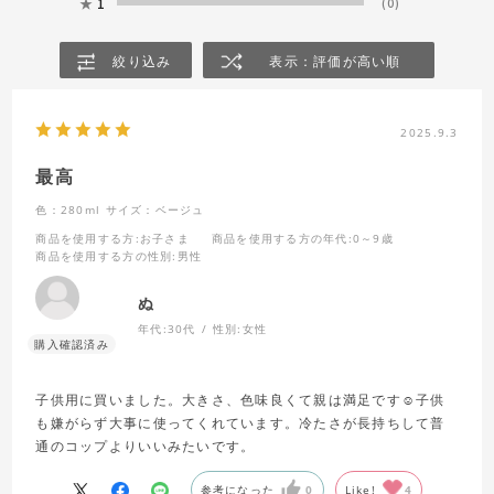
★
1
(0)
絞り込み
表示：評価が高い順
2025.9.3
最高
色：280ml
サイズ：ベージュ
商品を使用する方
:お子さま
商品を使用する方の年代
:0～9歳
商品を使用する方の性別
:男性
ぬ
年代:
30代
性別:
女性
子供用に買いました。大きさ、色味良くて親は満足です☺️子供
も嫌がらず大事に使ってくれています。冷たさが長持ちして普
通のコップよりいいみたいです。
参考になった
0
Like!
4