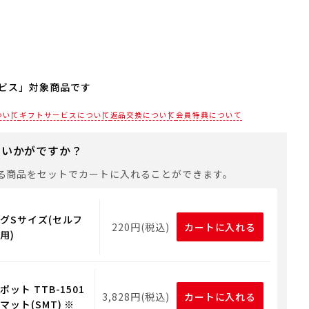
ビス」対象商品です
される場合は、商品をカートに入れた後に「会員限定のし・
ついて
ギフトサービスについて
返品交換について
会員特典について
設定へ」ボタンからお手続きください。
にいかがですか？
は、手提げ袋やギフトバッグは含まれておりません。手提げ
れる場合は、以下よりご購入をお願いいたします。
る商品をセットでカートに入れることができます。
グSサイズ(セルフ
220円(税込)
カートに入れる
用)
ット TTB-1501
3,828円(税込)
カートに入れる
ット(SMT) ※