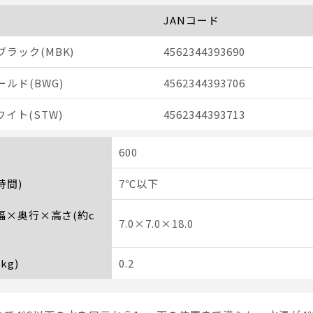
JANコード
ラック(MBK)
4562344393690
ルド(BWG)
4562344393706
イト(STW)
4562344393713
600
時間)
7℃以下
 幅×奥行×高さ(約c
7.0×7.0×18.0
kg)
0.2