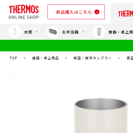
部品購入はこちら
水筒
お弁当箱
食器・卓上
部品購入はこちら
TOP
>
食器・卓上用品
>
保温・保冷タンブラー
>
真空