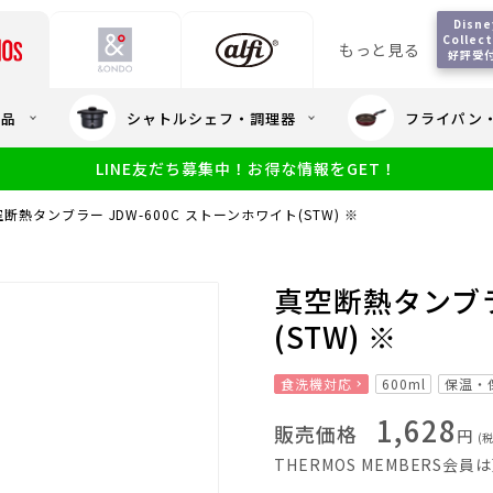
Disney
Collect
もっと見る
好評受
会員5%OFF / 送料全
用品
シャトルシェフ・調理器
フライパン
大量・大口注
LINE友だち募集中！お得な情報をGET！
限定
食洗機対応
新製品
幼児・園児向け水筒
小学生 低
サーモスのe
小学生 中・高学年向け水筒
断熱タンブラー JDW-600C ストーンホワイト(STW) ※
アウトレット
サーモス直営
真空断熱タンブラ
(STW) ※
食洗機対応
600ml
保温・
1,628
販売価格
円
(
THERMOS MEMBERS会