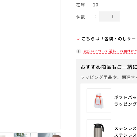
在庫
20
個数
：
こちらは「包装・のしサー
弊社での包装・のしを希望
支払いについて
送料・お届けに
ラッピング(330円/個)
おすすめ商品もご一緒
「包装・のしサービス」に
袋やギフトバッグを希望さ
ラッピング用品や、関連す
通常商品用ギフト用品
ギフトバッ
ラッピング
ステンレスポ
ステンレスマ