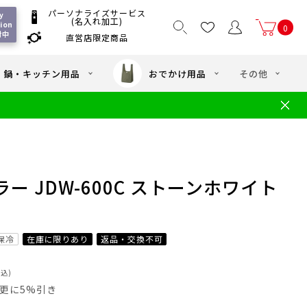
パーソナライズサービス
 
(名入れ加工)
ion 
0
付中
直営店限定商品
国一律550
/ 5,000
以上送料無料
円
円(税込)
・鍋・キッチン用品
おでかけ用品
その他
文
水筒の洗い方
・中学年向け水筒
ギフト
ギフトのご案内
お買い物ガイド
店
よくあるご質問
ー JDW-600C ストーンホワイト
保冷
在庫に限りあり
返品・交換不可
税込)
員は更に5%引き