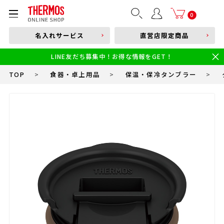
部品購入はこちら
0
名入れサービス
直営店限定商品
本体品番やキーワードを入力
LINE友だち募集中！お得な情報をGET！
限定
食洗機対応
新製品
幼児・園児向け水筒
小学生 低・中学年向け水筒
小学生 中・高学年向け水筒
TOP
>
食器・卓上用品
>
保温・保冷タンブラー
>