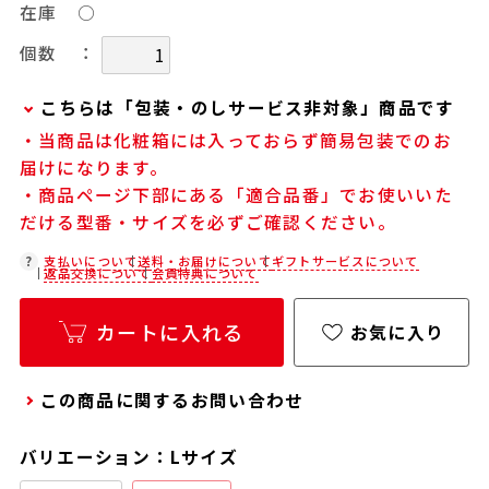
在庫
○
：
個数
こちらは「包装・のしサービス非対象」商品です
・当商品は化粧箱には入っておらず簡易包装でのお
当商品は弊社でのお包みには対応しておりませ
届けになります。
ん。
・商品ページ下部にある「適合品番」でお使いいた
お客様ご自身で包装する際にお使いいただけるギ
だける型番・サイズを必ずご確認ください。
フト用品をご用意しておりますので、セルフラッ
ピング用のギフトバッグや手提げ袋が必要な場合
支払いについて
送料・お届けについて
ギフトサービスについて
返品交換について
会員特典について
は、以下より合わせてご購入ください。
通常商品用ギフト用品
カートに入れる
お気に入り
パーソナライズサービス用ギフト用品
この商品に関するお問い合わせ
バリエーション：Lサイズ