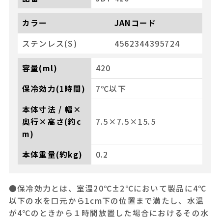
カラー
JANコード
ステンレス(S)
4562344395724
容量(ml)
420
保冷効力(1時間)
7℃以下
本体寸法 / 幅×
奥行×高さ(約c
7.5×7.5×15.5
m)
本体重量(約kg)
0.2
●保冷効力とは、室温20℃±2℃において製品に4℃
以下の水を口元から1cm下の位置まで満たし、水温
が4℃のときから１時間放置した場合におけるその水