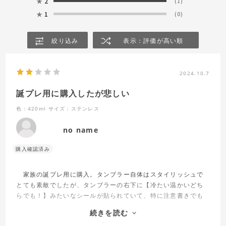
★
2
(1)
★
1
(0)
絞り込み
表示：評価が高い順
2024.10.7
誕プレ用に購入したが悲しい
色：420ml
サイズ：ステンレス
no name
家族の誕プレ用に購入。タンブラー自体はスタイリッシュで
とても素敵でしたが、タンブラーの右下に【冷たい温かいどち
らでも！】みたいなシールが貼られていて、特に注意書きでも
ないので剥がしたらずーっとシールの形の黒い跡が消えませ
続きを読む
ん。とても目立ちます。シールがそのままでもダサいし、剥が