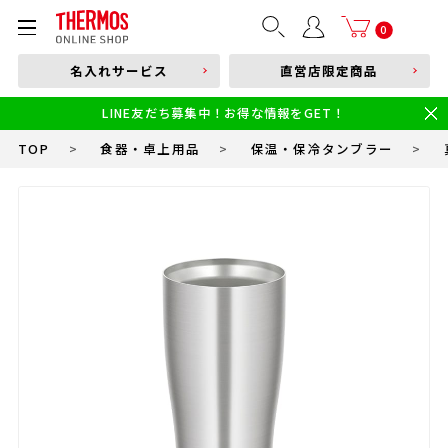
部品購入はこちら
0
名入れサービス
直営店限定商品
本体品番やキーワードを入力
LINE友だち募集中！お得な情報をGET！
限定
食洗機対応
新製品
幼児・園児向け水筒
小学生 低・中学年向け水筒
小学生 中・高学年向け水筒
TOP
>
食器・卓上用品
>
保温・保冷タンブラー
>