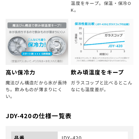
温度をキープ。保温・保冷O
K。
高い保冷力
飲み頃温度をキープ
魔法びん構造だから氷が長持
ガラスコップと比べるとこん
ち。飲みものが薄まりにく
なにも温度差が。
い。
JDY-420
の仕様一覧表
品番
JDY-420