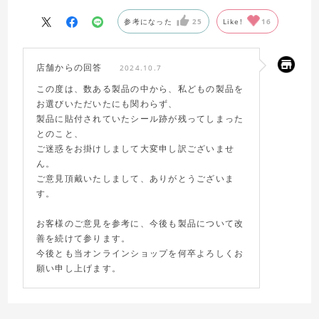
してもダサくて大きなトラップでした。
仕方ないのですが、商品に直接付けるのは改善した方が良い
参考になった
25
Like!
16
と思います。
店舗からの回答
2024.10.7
この度は、数ある製品の中から、私どもの製品を
お選びいただいたにも関わらず、
製品に貼付されていたシール跡が残ってしまった
とのこと、
ご迷惑をお掛けしまして大変申し訳ございませ
ん。
ご意見頂戴いたしまして、ありがとうございま
す。
お客様のご意見を参考に、今後も製品について改
善を続けて参ります。
今後とも当オンラインショップを何卒よろしくお
願い申し上げます。