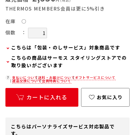
円
(税込)
THERMOS MEMBERS会員は更に5%引き
在庫
○
：
個数
こちらは「包装・のしサービス」対象商品です
こちらの商品はサーモス スタイリングストアでの
弊社での包装・のしを希望される場合は、商品を
取り扱いがございます
カートに入れた後に「会員限定のし・ラッピング
(330円/個)設定へ」ボタンからお手続きくださ
在庫状況につきましては、各店舗までお電話にて
支払いについて
送料・お届けについて
ギフトサービスについて
返品交換について
会員特典について
い。
ご確認ください。
「包装・のしサービス」には、手提げ袋やギフト
店舗紹介ページ
カートに入れる
お気に入り
バッグは含まれておりません。手提げ袋やギフト
バッグを希望される場合は、以下よりご購入をお
願いいたします。
通常商品用ギフト用品(バッグ・紙袋)
こちらはパーソナライズサービス対応製品で
す。