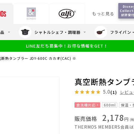
Disney
Collecti
もっと見る
好評受
会員5%OFF / 送料全
用品
シャトルシェフ・調理器
フライパン
大量・大口注
LINE友だち募集中！お得な情報をGET！
限定
食洗機対応
新製品
幼児・園児向け水筒
小学生 低
サーモスのe
小学生 中・高学年向け水筒
断熱タンブラー JDY-600C カカオ(CAC) ※
アウトレット
サーモス直営
真空断熱タンブラー 
5.0
(1)
レビュ
食洗機対応
600ml
保温・
2,178
販売価格
円
(
THERMOS MEMBERS会