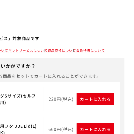
ビス」対象商品です
される場合は、商品をカートに入れた後に「会員限定のし・
ついて
ギフトサービスについて
返品交換について
会員特典について
設定へ」ボタンからお手続きください。
にいかがですか？
は、手提げ袋やギフトバッグは含まれておりません。手提げ
れる場合は、以下よりご購入をお願いいたします。
る商品をセットでカートに入れることができます。
グSサイズ(セルフ
220円(税込)
カートに入れる
用)
タ JDE Lid(L)
660円(税込)
カートに入れる
K)