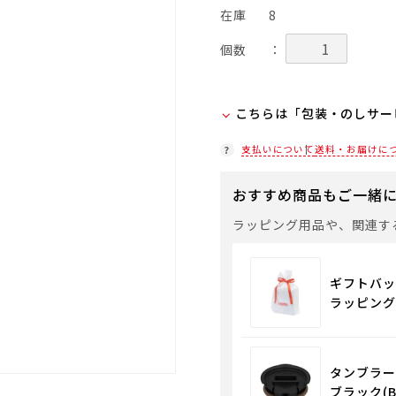
在庫
8
個数
：
こちらは「包装・のしサー
弊社での包装・のしを希望
支払いについて
送料・お届けに
ラッピング(330円/個)
おすすめ商品もご一緒
「包装・のしサービス」に
袋やギフトバッグを希望さ
ラッピング用品や、関連す
通常商品用ギフト用品
ギフトバッ
ラッピング
タンブラー用フ
ブラック(B