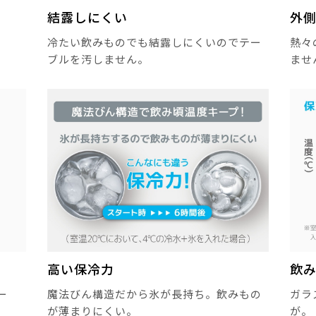
結露しにくい
外
冷たい飲みものでも結露しにくいのでテー
熱々
ブルを汚しません。
ませ
高い保冷力
飲
ー
魔法びん構造だから氷が長持ち。飲みもの
ガラ
が薄まりにくい。
が。