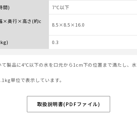
時間)
7℃以下
 幅×奥行×高さ(約c
8.5×8.5×16.0
kg)
0.3
いて製品に4℃以下の水を口元から1cm下の位置まで満たし、
0.1kg単位で表示しています。
取扱説明書(PDFファイル)