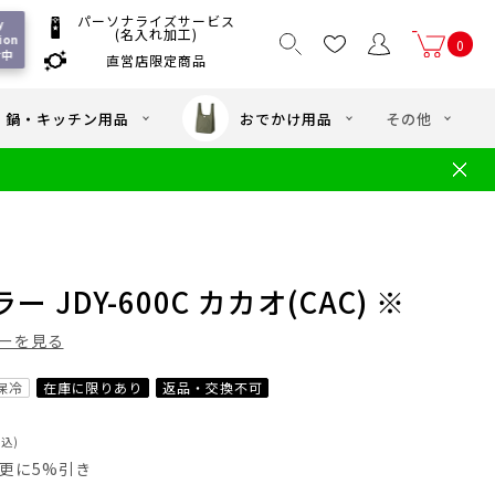
パーソナライズサービス
 
(名入れ加工)
on 
0
付中
直営店限定商品
国一律550
/ 5,000
以上送料無料
円
円(税込)
・鍋・キッチン用品
おでかけ用品
その他
文
水筒の洗い方
・中学年向け水筒
ギフト
ギフトのご案内
お買い物ガイド
店
よくあるご質問
JDY-600C カカオ(CAC) ※
ーを見る
保冷
在庫に限りあり
返品・交換不可
税込)
員は更に5%引き