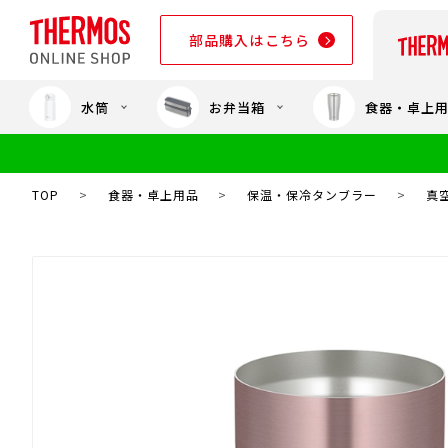
部品購入はこちら
水筒
お弁当箱
食器・卓上
部品購入はこちら
TOP
>
食器・卓上用品
>
保温・保冷タンブラー
>
真空