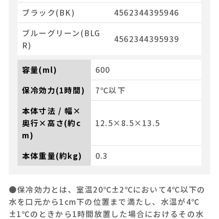
ブラック(BK)
4562344395946
ブルーグリーン(BLG
4562344395939
R)
容量(ml)
600
保冷効力(1時間)
7℃以下
本体寸法 / 幅×
奥行×高さ(約c
12.5×8.5×13.5
m)
本体重量(約kg)
0.3
●保冷効力とは、室温20℃±2℃において4℃以下の
水を口元から1cm下の位置まで満たし、水温が4℃
±1℃のときから1時間放置した場合におけるその水