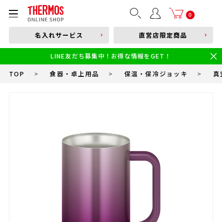
部品購入はこちら
0
名入れサービス
直営店限定商品
本体品番やキーワードを入力
LINE友だち募集中！お得な情報をGET！
限定
食洗機対応
新製品
幼児・園児向け水筒
小学生 低・中学年向け水筒
小学生 中・高学年向け水筒
TOP
>
食器・卓上用品
>
保温・保冷ジョッキ
>
真