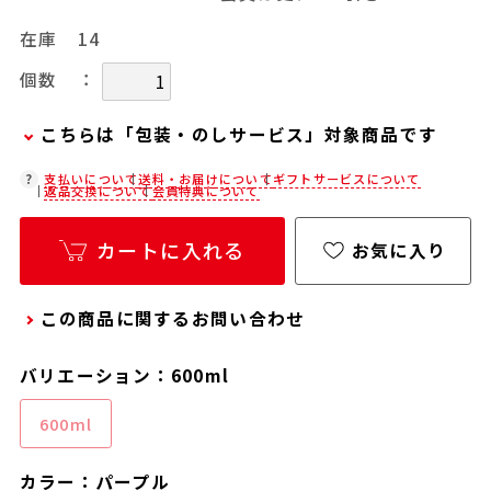
在庫
14
：
個数
こちらは「包装・のしサービス」対象商品です
弊社での包装・のしを希望される場合は、商品を
支払いについて
送料・お届けについて
ギフトサービスについて
返品交換について
会員特典について
カートに入れた後に「会員限定のし・ラッピング
(330円/個)設定へ」ボタンからお手続きくださ
カートに入れる
お気に入り
い。
「包装・のしサービス」には、手提げ袋やギフト
この商品に関するお問い合わせ
バッグは含まれておりません。手提げ袋やギフト
バッグを希望される場合は、以下よりご購入をお
バリエーション：600ml
願いいたします。
通常商品用ギフト用品(バッグ・紙袋)
600ml
カラー：パープル