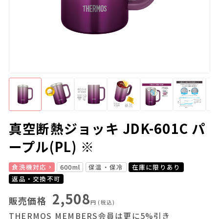
真空断熱ジョッキ JDK-601C パ
ープル(PL) ※
食洗機対応
600ml
保温・保冷
在庫に限りあり
返品・交換不可
2,508
販売価格
円
(税込)
THERMOS MEMBERS会員は更に5%引き