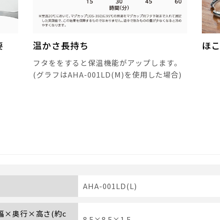
要
温かさ長持ち
ほ
フタををすると保温機能がアップします。
(グラフはAHA-001LD(M)を使用した場合)
AHA-001LD(L)
 幅×奥行×高さ(約c
8.5×8.5×1.5