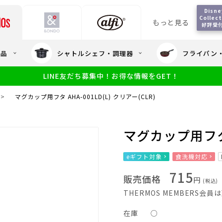
Disney
Collect
もっと見る
好評受
会員5%OFF / 送料全
用品
シャトルシェフ・調理器
フライパン
大量・大口注
LINE友だち募集中！お得な情報をGET！
限定
食洗機対応
新製品
幼児・園児向け水筒
小学生 低
サーモスのe
小学生 中・高学年向け水筒
>
マグカップ用フタ AHA-001LD(L) クリアー(CLR)
アウトレット
サーモス直営
マグカップ用フタ A
eギフト対象
食洗機対応
715
販売価格
円
(税込)
THERMOS MEMBERS会
在庫
○