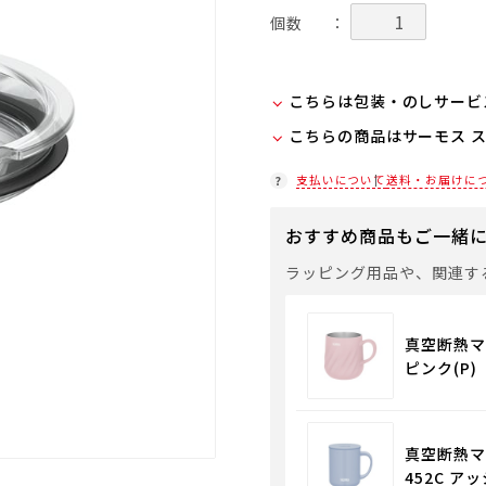
個数
：
こちらは包装・のしサービ
こちらの商品はサーモス 
当商品は弊社でのお包みに
お客様ご自身で包装する際
在庫状況につきましては、
支払いについて
送料・お届けに
セルフラッピング用のギフ
店舗紹介ページ
入ください。
おすすめ商品もご一緒
通常商品用ギフト用品
ラッピング用品や、関連す
パーソナライズサービス
真空断熱マグ
ピンク(P)
真空断熱マ
452C ア