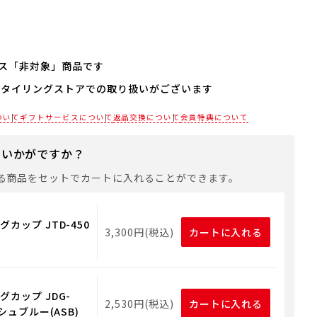
ス「非対象」商品です
スタイリングストアでの取り扱いがございます
は対応しておりません。
にお使いいただけるギフト用品をご用意しておりますので、
各店舗までお電話にてご確認ください。
ついて
ギフトサービスについて
返品交換について
会員特典について
トバッグや手提げ袋が必要な場合は、以下より合わせてご購
にいかがですか？
る商品をセットでカートに入れることができます。
用ギフト用品
カップ JTD-450
3,300円(税込)
カートに入れる
グカップ JDG-
2,530円(税込)
カートに入れる
ッシュブルー(ASB)