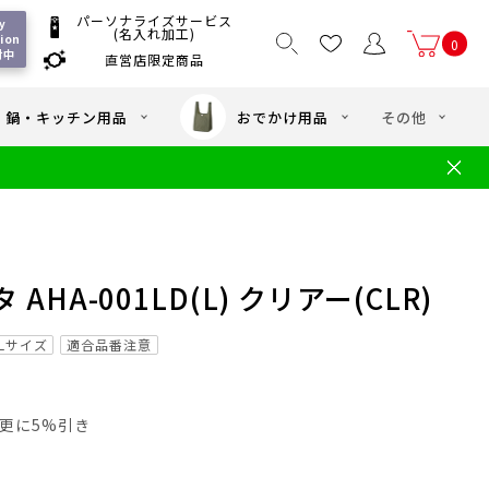
パーソナライズサービス
 
(名入れ加工)
ion 
0
付中
直営店限定商品
国一律550
/ 5,000
以上送料無料
円
円(税込)
・鍋・キッチン用品
おでかけ用品
その他
文
水筒の洗い方
・中学年向け水筒
ギフト
ギフトのご案内
お買い物ガイド
店
よくあるご質問
HA-001LD(L) クリアー(CLR)
Lサイズ
適合品番注意
員は更に5%引き