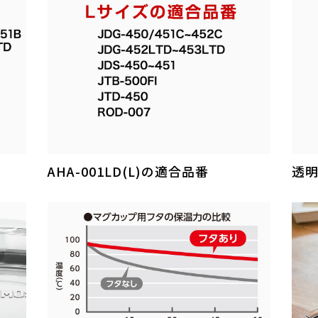
AHA-001LD(L)の適合品番
透