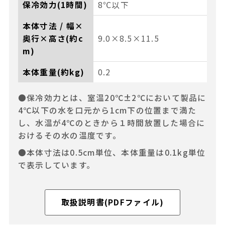
保冷効力(1時間)
8℃以下
本体寸法 / 幅×
奥行×高さ(約c
9.0×8.5×11.5
m)
本体重量(約kg)
0.2
●保冷効力とは、室温20℃±2℃において製品に
4℃以下の水を口元から1cm下の位置まで満た
し、水温が4℃のときから１時間放置した場合に
おけるその水の温度です。
●本体寸法は0.5cm単位、本体重量は0.1kg単位
で表示しています。
取扱説明書(PDFファイル)