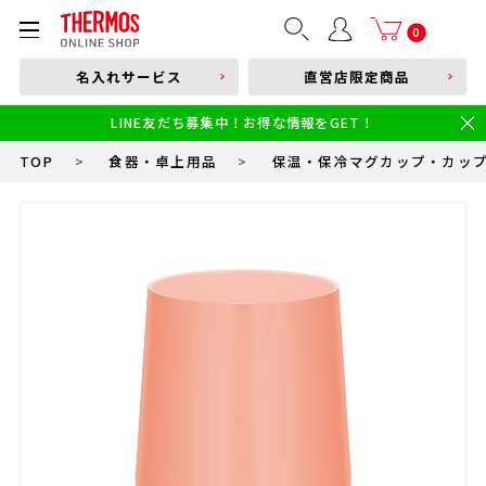
部品購入はこちら
0
名入れサービス
直営店限定商品
本体品番やキーワードを入力
LINE友だち募集中！お得な情報をGET！
限定
食洗機対応
新製品
幼児・園児向け水筒
小学生 低・中学年向け水筒
小学生 中・高学年向け水筒
TOP
>
食器・卓上用品
>
保温・保冷マグカップ・カッ