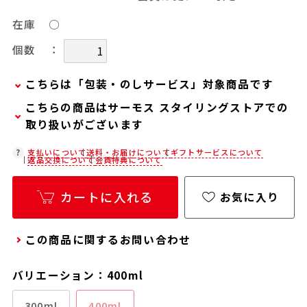
在庫
○
：
個数
こちらは「包装・のしサービス」対象商品です
こちらの商品はサーモス スタイリングストアでの
弊社での包装・のしを希望される場合は、商品を
取り扱いがございます
カートに入れた後に「会員限定のし・ラッピング
(330円/個)設定へ」ボタンからお手続きくださ
在庫状況につきましては、各店舗までお電話にて
支払いについて
送料・お届けについて
ギフトサービスについて
返品交換について
会員特典について
い。
ご確認ください。
「包装・のしサービス」には、手提げ袋やギフト
店舗紹介ページ
カートに入れる
お気に入り
バッグは含まれておりません。手提げ袋やギフト
バッグを希望される場合は、以下よりご購入をお
この商品に関するお問い合わせ
願いいたします。
通常商品用ギフト用品(バッグ・紙袋)
バリエーション：400ml
300ml
400ml