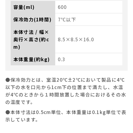
容量(ml)
600
保冷効力(1時間)
7℃以下
本体寸法 / 幅×
奥行×高さ(約c
8.5×8.5×16.0
m)
本体重量(約kg)
0.3
●保冷効力とは、室温20℃±2℃において製品に4℃
以下の水を口元から1cm下の位置まで満たし、水温
が4℃のときから１時間放置した場合におけるその水
の温度です。
●本体寸法は0.5cm単位、本体重量は0.1kg単位で表
示しています。