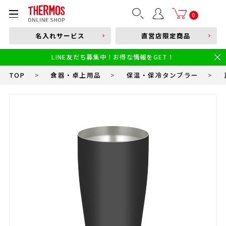
部品購入はこちら
0
名入れサービス
直営店限定商品
本体品番やキーワードを入力
LINE友だち募集中！お得な情報をGET！
限定
食洗機対応
新製品
幼児・園児向け水筒
小学生 低・中学年向け水筒
小学生 中・高学年向け水筒
TOP
>
食器・卓上用品
>
保温・保冷タンブラー
>