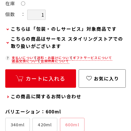
在庫
○
：
個数
こちらは「包装・のしサービス」対象商品です
こちらの商品はサーモス スタイリングストアでの
弊社での包装・のしを希望される場合は、商品を
取り扱いがございます
カートに入れた後に「会員限定のし・ラッピング
(330円/個)設定へ」ボタンからお手続きくださ
在庫状況につきましては、各店舗までお電話にて
支払いについて
送料・お届けについて
ギフトサービスについて
返品交換について
会員特典について
い。
ご確認ください。
「包装・のしサービス」には、手提げ袋やギフト
店舗紹介ページ
カートに入れる
お気に入り
バッグは含まれておりません。手提げ袋やギフト
バッグを希望される場合は、以下よりご購入をお
願いいたします。
この商品に関するお問い合わせ
通常商品用ギフト用品(バッグ・紙袋)
バリエーション：600ml
340ml
420ml
600ml